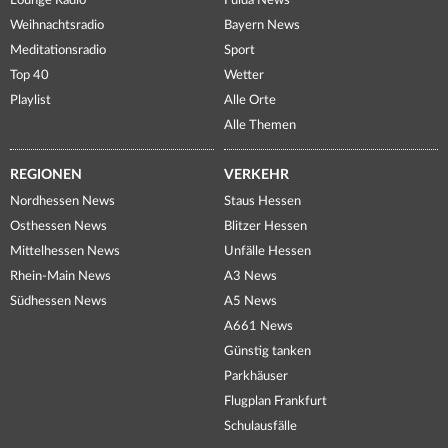
Lounge Radio
Fulda News
Weihnachtsradio
Bayern News
Meditationsradio
Sport
Top 40
Wetter
Playlist
Alle Orte
Alle Themen
REGIONEN
VERKEHR
Nordhessen News
Staus Hessen
Osthessen News
Blitzer Hessen
Mittelhessen News
Unfälle Hessen
Rhein-Main News
A3 News
Südhessen News
A5 News
A661 News
Günstig tanken
Parkhäuser
Flugplan Frankfurt
Schulausfälle