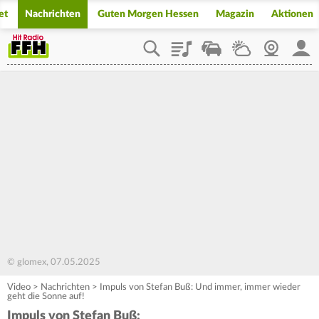
et
Nachrichten
Guten Morgen Hessen
Magazin
Aktionen
Playlist
Staupilot
Wetter
Webcam
Mein
© glomex, 07.05.2025
Video
>
Nachrichten
>
Impuls von Stefan Buß: Und immer, immer wieder
geht die Sonne auf!
Impuls von Stefan Buß: