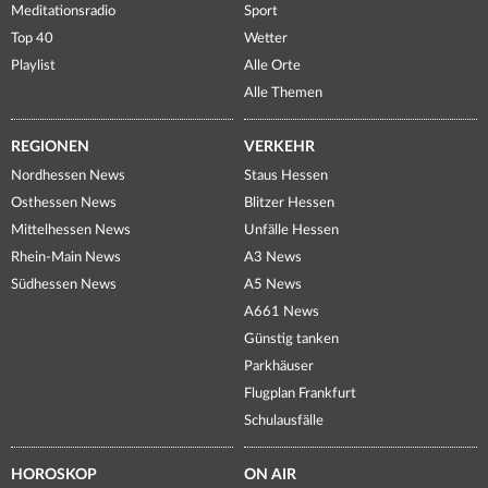
Meditationsradio
Sport
Top 40
Wetter
Playlist
Alle Orte
Alle Themen
REGIONEN
VERKEHR
Nordhessen News
Staus Hessen
Osthessen News
Blitzer Hessen
Mittelhessen News
Unfälle Hessen
Rhein-Main News
A3 News
Südhessen News
A5 News
A661 News
Günstig tanken
Parkhäuser
Flugplan Frankfurt
Schulausfälle
HOROSKOP
ON AIR