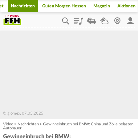
et
Nachrichten
Guten Morgen Hessen
Magazin
Aktionen
Playlist
Staupilot
Wetter
Webcam
Mein
© glomex, 07.05.2025
Video
>
Nachrichten
>
Gewinneinbruch bei BMW: China und Zölle belasten
Autobauer
Gewinneinbruch bei BMW: