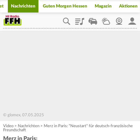
et
Nachrichten
Guten Morgen Hessen
Magazin
Aktionen
Playlist
Staupilot
Wetter
Webcam
Mein
© glomex, 07.05.2025
Video
>
Nachrichten
>
Merz in Paris: "Neustart" für deutsch-französische
Freundschaft
Merz in Paris: