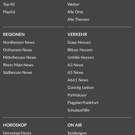
Top 40
Wetter
Playlist
Alle Orte
Alle Themen
REGIONEN
VERKEHR
Nordhessen News
Staus Hessen
Osthessen News
Blitzer Hessen
Mittelhessen News
Unfälle Hessen
Rhein-Main News
A3 News
Südhessen News
A5 News
A661 News
Günstig tanken
Parkhäuser
Flugplan Frankfurt
Schulausfälle
HOROSKOP
ON AIR
Horoskop Heute
Sendungen