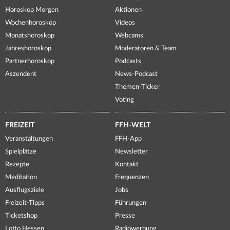
Horoskop Morgen
Aktionen
Wochenhoroskop
Videos
Monatshoroskop
Webcams
Jahreshoroskop
Moderatoren & Team
Partnerhoroskop
Podcasts
Aszendent
News-Podcast
Themen-Ticker
Voting
FREIZEIT
FFH-WELT
Veranstaltungen
FFH-App
Spielplätze
Newsletter
Rezepte
Kontakt
Meditation
Frequenzen
Ausflugsziele
Jobs
Freizeit-Tipps
Führungen
Ticketshop
Presse
Lotto Hessen
Radiowerbung