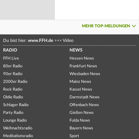
MEHR TOP-MELDUNGEN
Du bist hier:
www.FFH.de
>>>
Video
RADIO
NEWS
FFH Live
Hessen News
80er Radio
Frankfurt News
90er Radio
Wiesbaden News
2000er Radio
Mainz News
Rock Radio
Kassel News
Oldie Radio
Darmstadt News
Schlager Radio
Offenbach News
Party Radio
Gießen News
Lounge Radio
Fulda News
Weihnachtsradio
Bayern News
Meditationsradio
Sport