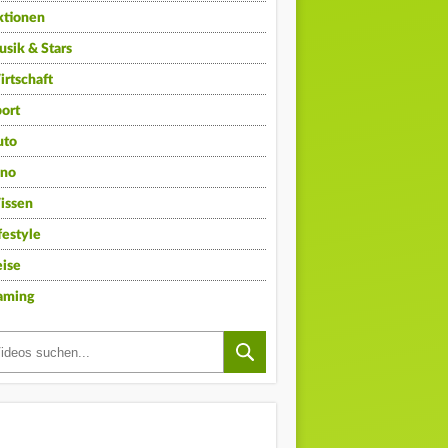
ktionen
sik & Stars
rtschaft
ort
uto
ino
issen
festyle
ise
aming