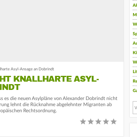
A
Mu
Wi
Sp
A
K
W
lharte Asyl-Ansage an Dobrindt
Li
HT KNALLHARTE ASYL-
Re
INDT
G
ss es die neuen Asylpläne von Alexander Dobrindt nicht
ierung lehnt die Rücknahme abgelehnter Migranten ab
uropäischen Rechtsordnung.