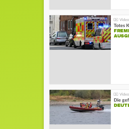
Totes 
FREM
AUSG
Die gef
DEUT