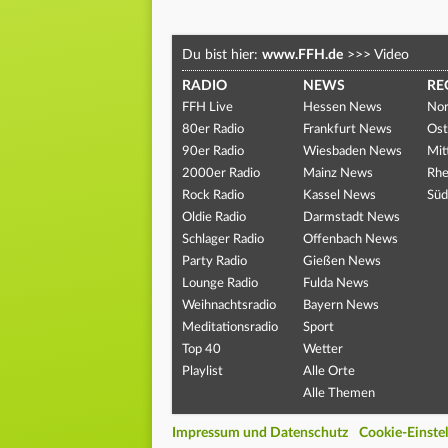
Du bist hier:
www.FFH.de
>>>
Video
RADIO
NEWS
RE
FFH Live
Hessen News
Nor
80er Radio
Frankfurt News
Ost
90er Radio
Wiesbaden News
Mit
2000er Radio
Mainz News
Rhe
Rock Radio
Kassel News
Süd
Oldie Radio
Darmstadt News
Schlager Radio
Offenbach News
Party Radio
Gießen News
Lounge Radio
Fulda News
Weihnachtsradio
Bayern News
Meditationsradio
Sport
Top 40
Wetter
Playlist
Alle Orte
Alle Themen
Impressum und Datenschutz
Cookie-Einste