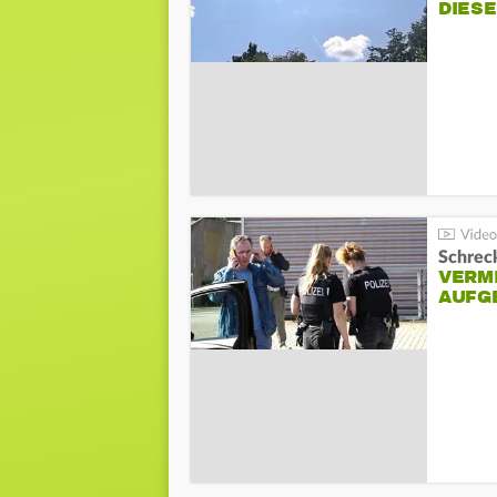
DIES
Schreck
VERM
AUFG