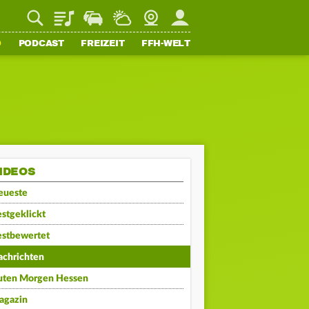
Playlist
Staupilot
Wetter
Webcam
Mein FFH
O
PODCAST
FREIZEIT
FFH-WELT
IDEOS
eueste
stgeklickt
estbewertet
achrichten
uten Morgen Hessen
agazin