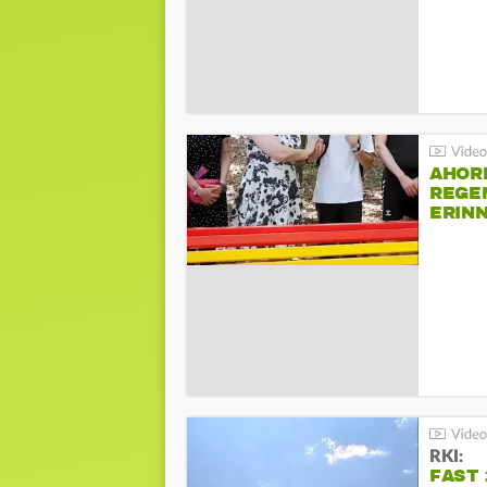
AHOR
REGE
ERIN
BEIM 
RKI:
FAST 