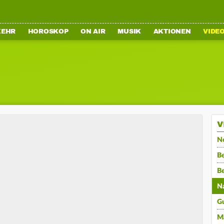
KEHR
HOROSKOP
ON AIR
MUSIK
AKTIONEN
VIDE
V
N
Be
B
N
G
M