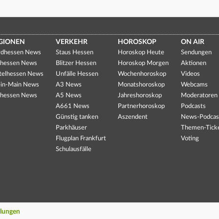
GIONEN
VERKEHR
HOROSKOP
ON AIR
dhessen News
Staus Hessen
Horoskop Heute
Sendungen
hessen News
Blitzer Hessen
Horoskop Morgen
Aktionen
telhessen News
Unfälle Hessen
Wochenhoroskop
Videos
in-Main News
A3 News
Monatshoroskop
Webcams
hessen News
A5 News
Jahreshoroskop
Moderatoren
A661 News
Partnerhoroskop
Podcasts
Günstig tanken
Aszendent
News-Podcas
Parkhäuser
Themen-Tick
Flugplan Frankfurt
Voting
Schulausfälle
llungen