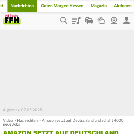
et
Nachrichten
Guten Morgen Hessen
Magazin
Aktionen
Playlist
Staupilot
Wetter
Webcam
Mein
© glomex, 07.05.2025
Video
>
Nachrichten
>
Amazon setzt auf Deutschland und schafft 4000
neue Jobs
AMAZON SETZT AUF DEUTSCHLAND