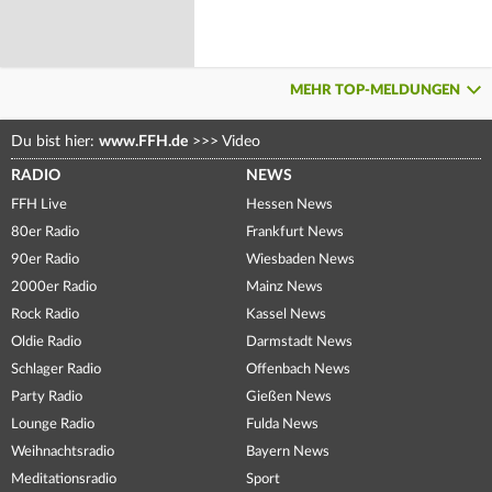
MEHR TOP-MELDUNGEN
Du bist hier:
www.FFH.de
>>>
Video
RADIO
NEWS
FFH Live
Hessen News
80er Radio
Frankfurt News
90er Radio
Wiesbaden News
2000er Radio
Mainz News
Rock Radio
Kassel News
Oldie Radio
Darmstadt News
Schlager Radio
Offenbach News
Party Radio
Gießen News
Lounge Radio
Fulda News
Weihnachtsradio
Bayern News
Meditationsradio
Sport