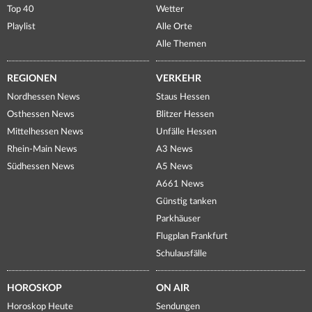
Top 40
Wetter
Playlist
Alle Orte
Alle Themen
REGIONEN
VERKEHR
Nordhessen News
Staus Hessen
Osthessen News
Blitzer Hessen
Mittelhessen News
Unfälle Hessen
Rhein-Main News
A3 News
Südhessen News
A5 News
A661 News
Günstig tanken
Parkhäuser
Flugplan Frankfurt
Schulausfälle
HOROSKOP
ON AIR
Horoskop Heute
Sendungen