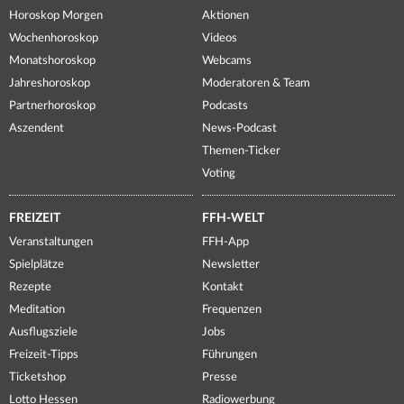
Horoskop Morgen
Aktionen
Wochenhoroskop
Videos
Monatshoroskop
Webcams
Jahreshoroskop
Moderatoren & Team
Partnerhoroskop
Podcasts
Aszendent
News-Podcast
Themen-Ticker
Voting
FREIZEIT
FFH-WELT
Veranstaltungen
FFH-App
Spielplätze
Newsletter
Rezepte
Kontakt
Meditation
Frequenzen
Ausflugsziele
Jobs
Freizeit-Tipps
Führungen
Ticketshop
Presse
Lotto Hessen
Radiowerbung