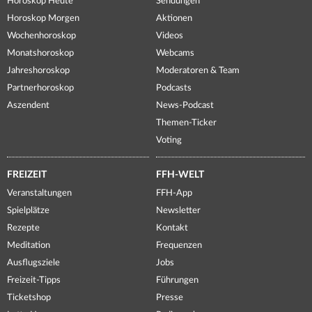
Horoskop Heute
Sendungen
Horoskop Morgen
Aktionen
Wochenhoroskop
Videos
Monatshoroskop
Webcams
Jahreshoroskop
Moderatoren & Team
Partnerhoroskop
Podcasts
Aszendent
News-Podcast
Themen-Ticker
Voting
FREIZEIT
FFH-WELT
Veranstaltungen
FFH-App
Spielplätze
Newsletter
Rezepte
Kontakt
Meditation
Frequenzen
Ausflugsziele
Jobs
Freizeit-Tipps
Führungen
Ticketshop
Presse