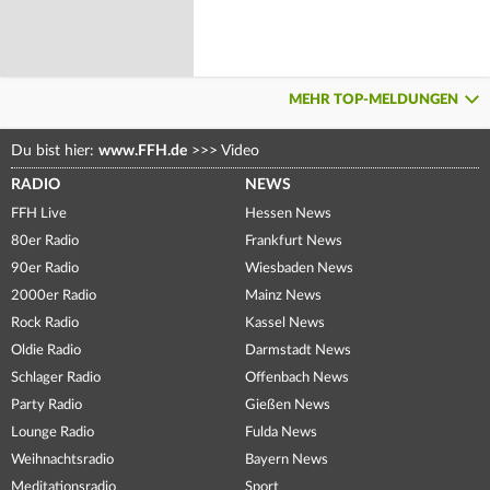
MEHR TOP-MELDUNGEN
Du bist hier:
www.FFH.de
>>>
Video
RADIO
NEWS
FFH Live
Hessen News
80er Radio
Frankfurt News
90er Radio
Wiesbaden News
2000er Radio
Mainz News
Rock Radio
Kassel News
Oldie Radio
Darmstadt News
Schlager Radio
Offenbach News
Party Radio
Gießen News
Lounge Radio
Fulda News
Weihnachtsradio
Bayern News
Meditationsradio
Sport