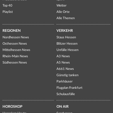
Top 40
Wetter
Playlist
Alle Orte
Alle Themen
REGIONEN
VERKEHR
Nordhessen News
Staus Hessen
Osthessen News
Blitzer Hessen
Mittelhessen News
Unfälle Hessen
Rhein-Main News
A3 News
Südhessen News
A5 News
A661 News
Günstig tanken
Parkhäuser
Flugplan Frankfurt
Schulausfälle
HOROSKOP
ON AIR