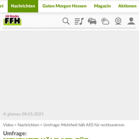
et
Nachrichten
Guten Morgen Hessen
Magazin
Aktionen
Playlist
Staupilot
Wetter
Webcam
Mein
© glomex, 08.05.2025
Video
>
Nachrichten
>
Umfrage: Mehrheit hält AfD für rechtsextrem
Umfrage: