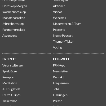
Horoskop Heute
Sendungen
Horoskop Morgen
Aktionen
Wochenhoroskop
Videos
Monatshoroskop
Webcams
Jahreshoroskop
Moderatoren & Team
Partnerhoroskop
Podcasts
Aszendent
News-Podcast
Themen-Ticker
Voting
FREIZEIT
FFH-WELT
Veranstaltungen
FFH-App
Spielplätze
Newsletter
Rezepte
Kontakt
Meditation
Frequenzen
Ausflugsziele
Jobs
Freizeit-Tipps
Führungen
Ticketshop
Presse