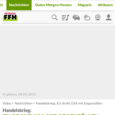
et
Nachrichten
Guten Morgen Hessen
Magazin
Aktionen
Playlist
Staupilot
Wetter
Webcam
Mein
© glomex, 08.05.2025
Video
>
Nachrichten
>
Handelskrieg: EU droht USA mit Gegenzöllen
Handelskrieg: