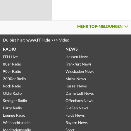
MEHR TOP-MELDUNGEN
Du bist hier:
www.FFH.de
>>>
Video
RADIO
NEWS
FFH Live
Hessen News
80er Radio
Frankfurt News
90er Radio
Wiesbaden News
2000er Radio
Mainz News
Rock Radio
Kassel News
Oldie Radio
Darmstadt News
Schlager Radio
Offenbach News
Party Radio
Gießen News
Lounge Radio
Fulda News
Weihnachtsradio
Bayern News
Meditationsradio
Sport