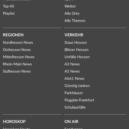
Top 40
Wetter
Playlist
Alle Orte
Alle Themen
REGIONEN
VERKEHR
Nordhessen News
Staus Hessen
Osthessen News
Blitzer Hessen
Mittelhessen News
Unfälle Hessen
Rhein-Main News
A3 News
Südhessen News
A5 News
A661 News
Günstig tanken
Parkhäuser
Flugplan Frankfurt
Schulausfälle
HOROSKOP
ON AIR