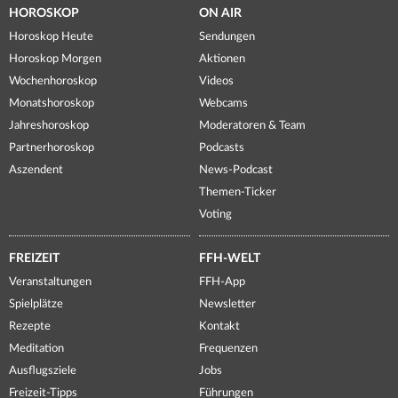
HOROSKOP
ON AIR
Horoskop Heute
Sendungen
Horoskop Morgen
Aktionen
Wochenhoroskop
Videos
Monatshoroskop
Webcams
Jahreshoroskop
Moderatoren & Team
Partnerhoroskop
Podcasts
Aszendent
News-Podcast
Themen-Ticker
Voting
FREIZEIT
FFH-WELT
Veranstaltungen
FFH-App
Spielplätze
Newsletter
Rezepte
Kontakt
Meditation
Frequenzen
Ausflugsziele
Jobs
Freizeit-Tipps
Führungen