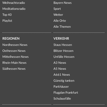
Weihnachtsradio
Bayern News
Meditationsradio
Sport
Top 40
Wetter
Playlist
Alle Orte
Alle Themen
REGIONEN
VERKEHR
Nordhessen News
Staus Hessen
Osthessen News
Blitzer Hessen
Mittelhessen News
Unfälle Hessen
Rhein-Main News
A3 News
Südhessen News
A5 News
A661 News
Günstig tanken
Parkhäuser
Flugplan Frankfurt
Schulausfälle