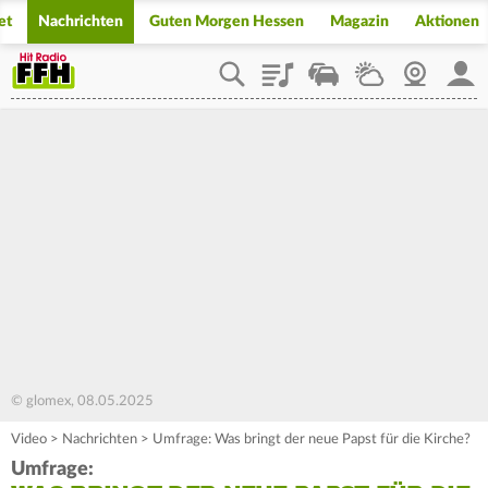
et
Nachrichten
Guten Morgen Hessen
Magazin
Aktionen
Playlist
Staupilot
Wetter
Webcam
Mein
© glomex, 08.05.2025
Video
>
Nachrichten
>
Umfrage: Was bringt der neue Papst für die Kirche?
Umfrage: