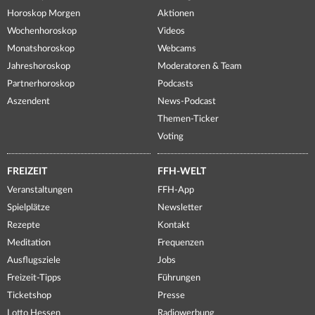
Horoskop Morgen
Aktionen
Wochenhoroskop
Videos
Monatshoroskop
Webcams
Jahreshoroskop
Moderatoren & Team
Partnerhoroskop
Podcasts
Aszendent
News-Podcast
Themen-Ticker
Voting
FREIZEIT
FFH-WELT
Veranstaltungen
FFH-App
Spielplätze
Newsletter
Rezepte
Kontakt
Meditation
Frequenzen
Ausflugsziele
Jobs
Freizeit-Tipps
Führungen
Ticketshop
Presse
Lotto Hessen
Radiowerbung