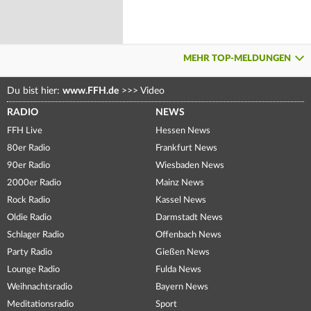
MEHR TOP-MELDUNGEN
Du bist hier:
www.FFH.de
>>>
Video
RADIO
NEWS
FFH Live
Hessen News
80er Radio
Frankfurt News
90er Radio
Wiesbaden News
2000er Radio
Mainz News
Rock Radio
Kassel News
Oldie Radio
Darmstadt News
Schlager Radio
Offenbach News
Party Radio
Gießen News
Lounge Radio
Fulda News
Weihnachtsradio
Bayern News
Meditationsradio
Sport