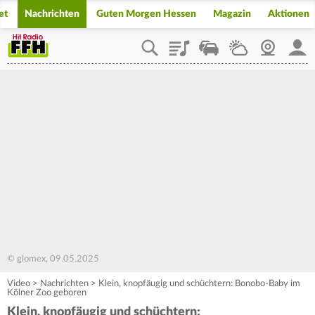
et
Nachrichten
Guten Morgen Hessen
Magazin
Aktionen
Playlist
Staupilot
Wetter
Webcam
Mein
© glomex, 09.05.2025
Video
>
Nachrichten
>
Klein, knopfäugig und schüchtern: Bonobo-Baby im
Kölner Zoo geboren
Klein, knopfäugig und schüchtern: