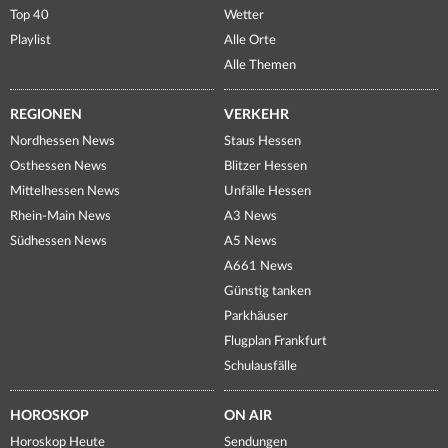
Top 40
Wetter
Playlist
Alle Orte
Alle Themen
REGIONEN
VERKEHR
Nordhessen News
Staus Hessen
Osthessen News
Blitzer Hessen
Mittelhessen News
Unfälle Hessen
Rhein-Main News
A3 News
Südhessen News
A5 News
A661 News
Günstig tanken
Parkhäuser
Flugplan Frankfurt
Schulausfälle
HOROSKOP
ON AIR
Horoskop Heute
Sendungen