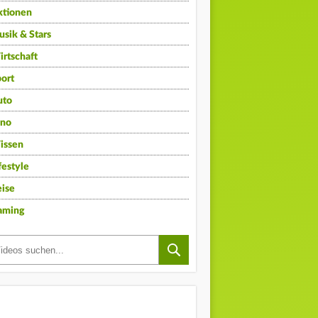
ktionen
sik & Stars
rtschaft
ort
uto
ino
issen
festyle
ise
aming