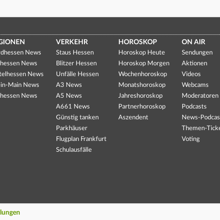
GIONEN
VERKEHR
HOROSKOP
ON AIR
dhessen News
Staus Hessen
Horoskop Heute
Sendungen
hessen News
Blitzer Hessen
Horoskop Morgen
Aktionen
telhessen News
Unfälle Hessen
Wochenhoroskop
Videos
in-Main News
A3 News
Monatshoroskop
Webcams
hessen News
A5 News
Jahreshoroskop
Moderatoren
A661 News
Partnerhoroskop
Podcasts
Günstig tanken
Aszendent
News-Podcas
Parkhäuser
Themen-Tick
Flugplan Frankfurt
Voting
Schulausfälle
llungen