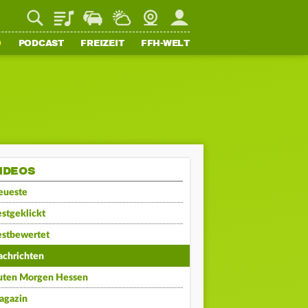
Playlist
Staupilot
Wetter
Webcam
Mein FFH
O
PODCAST
FREIZEIT
FFH-WELT
IDEOS
eueste
stgeklickt
estbewertet
achrichten
uten Morgen Hessen
agazin