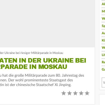
A
Mu
Wi
Sp
A
K
W
 der Ukraine bei riesiger Militärparade in Moskau
Li
ATEN IN DER UKRAINE BEI
Re
RPARADE IN MOSKAU
G
 hat die große Militärparade zum 80. Jahrestag des
nen. Der wohl prominenteste Staatsgast des
n ist der chinesische Staatschef Xi Jinping.