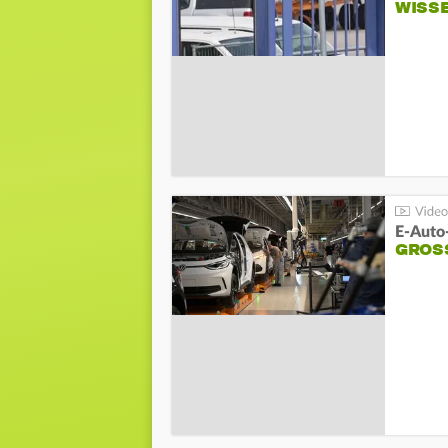
WISS
E-Auto
GROS