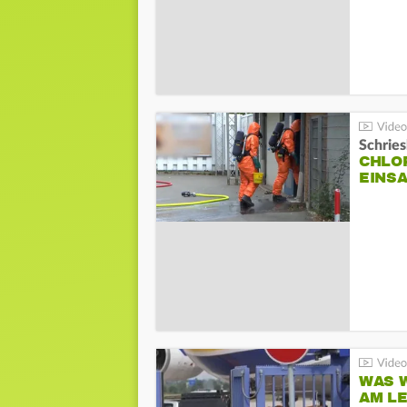
Schrie
CHLO
EINSA
WAS W
AM L