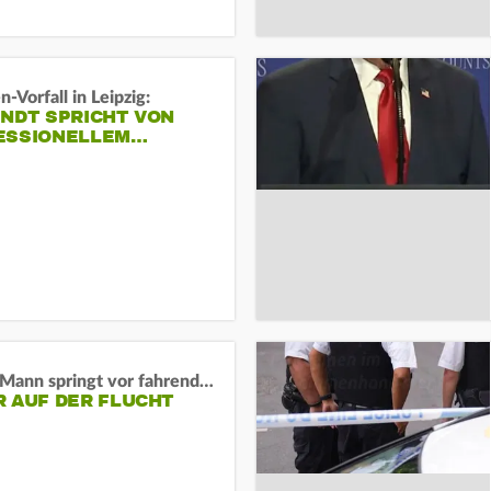
-Vorfall in Leipzig:
INDT SPRICHT VON
ESSIONELLEM…
BaWü: Mann springt vor fahrendes Auto und schießt
R AUF DER FLUCHT