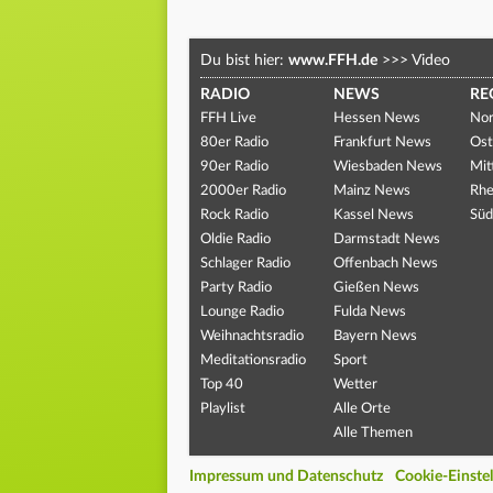
Du bist hier:
www.FFH.de
>>>
Video
RADIO
NEWS
RE
FFH Live
Hessen News
Nor
80er Radio
Frankfurt News
Ost
90er Radio
Wiesbaden News
Mit
2000er Radio
Mainz News
Rhe
Rock Radio
Kassel News
Süd
Oldie Radio
Darmstadt News
Schlager Radio
Offenbach News
Party Radio
Gießen News
Lounge Radio
Fulda News
Weihnachtsradio
Bayern News
Meditationsradio
Sport
Top 40
Wetter
Playlist
Alle Orte
Alle Themen
Impressum und Datenschutz
Cookie-Einste