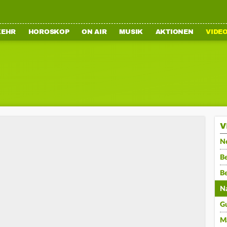
KEHR
HOROSKOP
ON AIR
MUSIK
AKTIONEN
VIDE
V
N
Be
B
N
G
M