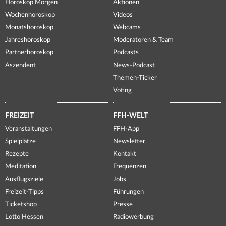
Horoskop Morgen
Aktionen
Wochenhoroskop
Videos
Monatshoroskop
Webcams
Jahreshoroskop
Moderatoren & Team
Partnerhoroskop
Podcasts
Aszendent
News-Podcast
Themen-Ticker
Voting
FREIZEIT
FFH-WELT
Veranstaltungen
FFH-App
Spielplätze
Newsletter
Rezepte
Kontakt
Meditation
Frequenzen
Ausflugsziele
Jobs
Freizeit-Tipps
Führungen
Ticketshop
Presse
Lotto Hessen
Radiowerbung