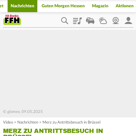
et
Nachrichten
Guten Morgen Hessen
Magazin
Aktionen
Playlist
Staupilot
Wetter
Webcam
Mein
© glomex, 09.05.2025
Video
>
Nachrichten
>
Merz zu Antrittsbesuch in Brüssel
MERZ ZU ANTRITTSBESUCH IN