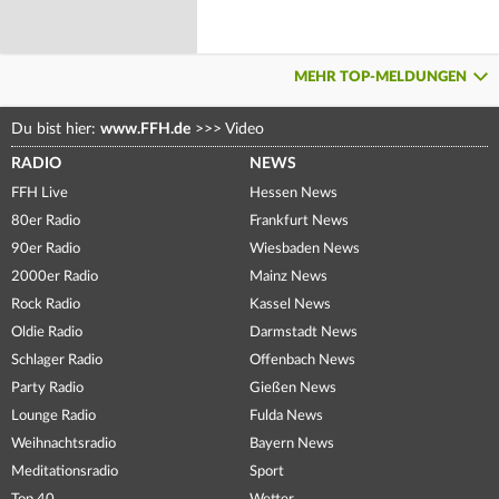
MEHR TOP-MELDUNGEN
Du bist hier:
www.FFH.de
>>>
Video
RADIO
NEWS
FFH Live
Hessen News
80er Radio
Frankfurt News
90er Radio
Wiesbaden News
2000er Radio
Mainz News
Rock Radio
Kassel News
Oldie Radio
Darmstadt News
Schlager Radio
Offenbach News
Party Radio
Gießen News
Lounge Radio
Fulda News
Weihnachtsradio
Bayern News
Meditationsradio
Sport