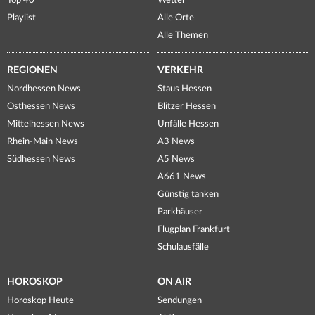
Top 40
Wetter
Playlist
Alle Orte
Alle Themen
REGIONEN
VERKEHR
Nordhessen News
Staus Hessen
Osthessen News
Blitzer Hessen
Mittelhessen News
Unfälle Hessen
Rhein-Main News
A3 News
Südhessen News
A5 News
A661 News
Günstig tanken
Parkhäuser
Flugplan Frankfurt
Schulausfälle
HOROSKOP
ON AIR
Horoskop Heute
Sendungen