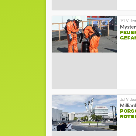
Mysteri
FEUE
GEFA
Millia
PORSC
ROTE