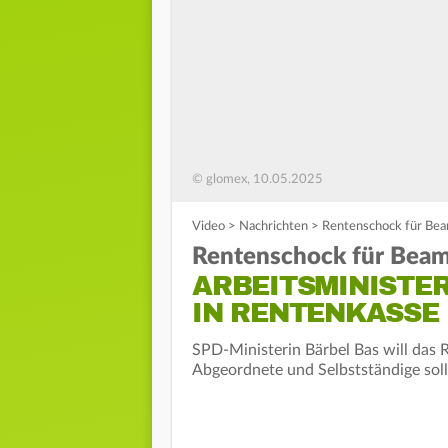
© glomex, 10.05.2025
Video
>
Nachrichten
>
Rentenschock für Beam
Rentenschock für Beam
ARBEITSMINISTE
IN RENTENKASSE
SPD-Ministerin Bärbel Bas will das
Abgeordnete und Selbstständige solle