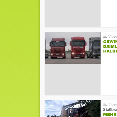
GEWI
DAIM
HALB
Stallbr
MEHR 