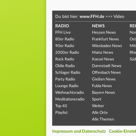
Du bist hier:
www.FFH.de
>>>
Video
RADIO
NEWS
RE
FFH Live
Hessen News
Nor
80er Radio
Frankfurt News
Ost
90er Radio
Wiesbaden News
Mit
2000er Radio
Mainz News
Rhe
Rock Radio
Kassel News
Süd
Oldie Radio
Darmstadt News
Schlager Radio
Offenbach News
Party Radio
Gießen News
Lounge Radio
Fulda News
Weihnachtsradio
Bayern News
Meditationsradio
Sport
Top 40
Wetter
Playlist
Alle Orte
Alle Themen
Impressum und Datenschutz
Cookie-Einste