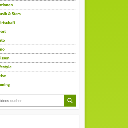
ktionen
sik & Stars
rtschaft
ort
uto
ino
issen
festyle
ise
aming