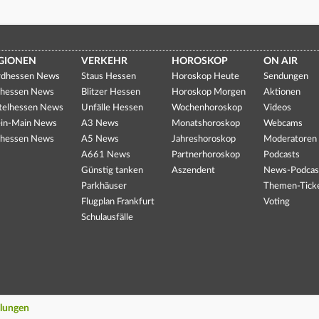
GIONEN
VERKEHR
HOROSKOP
ON AIR
dhessen News
Staus Hessen
Horoskop Heute
Sendungen
hessen News
Blitzer Hessen
Horoskop Morgen
Aktionen
telhessen News
Unfälle Hessen
Wochenhoroskop
Videos
in-Main News
A3 News
Monatshoroskop
Webcams
hessen News
A5 News
Jahreshoroskop
Moderatoren
A661 News
Partnerhoroskop
Podcasts
Günstig tanken
Aszendent
News-Podcas
Parkhäuser
Themen-Tick
Flugplan Frankfurt
Voting
Schulausfälle
llungen