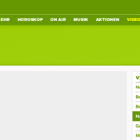
KEHR
HOROSKOP
ON AIR
MUSIK
AKTIONEN
VIDE
V
N
Be
B
N
G
M