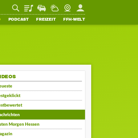
Playlist
Staupilot
Wetter
Webcam
Mein FFH
O
PODCAST
FREIZEIT
FFH-WELT
IDEOS
eueste
stgeklickt
estbewertet
achrichten
uten Morgen Hessen
agazin