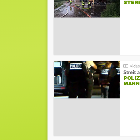
STER
Streit 
POLIZ
ANN I