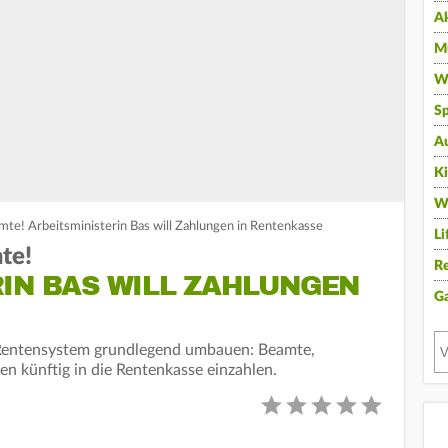
A
Mu
Wi
Sp
A
K
W
te! Arbeitsministerin Bas will Zahlungen in Rentenkasse
Li
te!
Re
RIN BAS WILL ZAHLUNGEN
G
 Rentensystem grundlegend umbauen: Beamte,
n künftig in die Rentenkasse einzahlen.