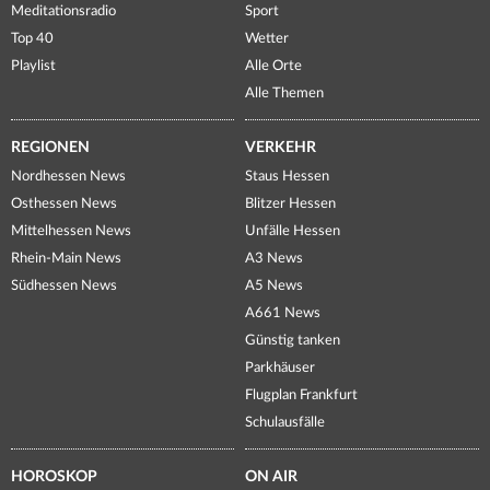
Meditationsradio
Sport
Top 40
Wetter
Playlist
Alle Orte
Alle Themen
REGIONEN
VERKEHR
Nordhessen News
Staus Hessen
Osthessen News
Blitzer Hessen
Mittelhessen News
Unfälle Hessen
Rhein-Main News
A3 News
Südhessen News
A5 News
A661 News
Günstig tanken
Parkhäuser
Flugplan Frankfurt
Schulausfälle
HOROSKOP
ON AIR