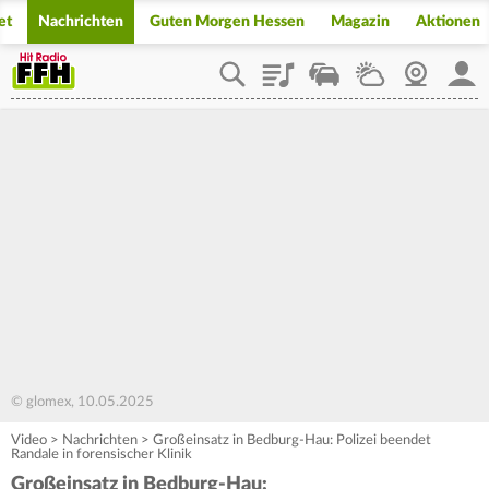
et
Nachrichten
Guten Morgen Hessen
Magazin
Aktionen
Playlist
Staupilot
Wetter
Webcam
Mein
© glomex, 10.05.2025
Video
>
Nachrichten
>
Großeinsatz in Bedburg-Hau: Polizei beendet
Randale in forensischer Klinik
Großeinsatz in Bedburg-Hau: