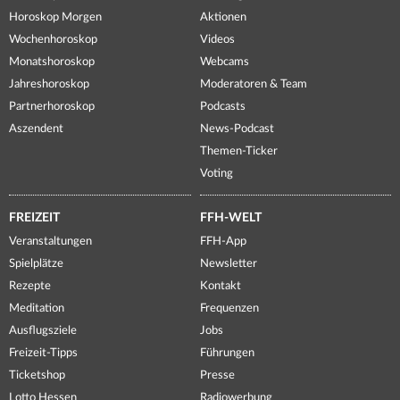
Horoskop Morgen
Aktionen
Wochenhoroskop
Videos
Monatshoroskop
Webcams
Jahreshoroskop
Moderatoren & Team
Partnerhoroskop
Podcasts
Aszendent
News-Podcast
Themen-Ticker
Voting
FREIZEIT
FFH-WELT
Veranstaltungen
FFH-App
Spielplätze
Newsletter
Rezepte
Kontakt
Meditation
Frequenzen
Ausflugsziele
Jobs
Freizeit-Tipps
Führungen
Ticketshop
Presse
Lotto Hessen
Radiowerbung