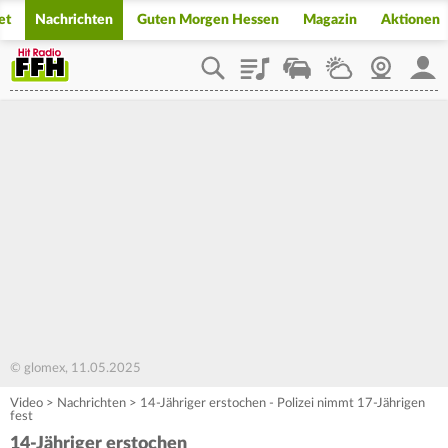
et
Nachrichten
Guten Morgen Hessen
Magazin
Aktionen
Playlist
Staupilot
Wetter
Webcam
Mein
© glomex, 11.05.2025
Video
>
Nachrichten
>
14-Jähriger erstochen - Polizei nimmt 17-Jährigen
fest
14-Jähriger erstochen