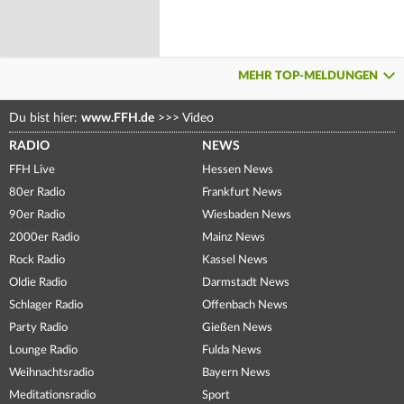
MEHR TOP-MELDUNGEN
Du bist hier:
www.FFH.de
>>>
Video
RADIO
NEWS
FFH Live
Hessen News
80er Radio
Frankfurt News
90er Radio
Wiesbaden News
2000er Radio
Mainz News
Rock Radio
Kassel News
Oldie Radio
Darmstadt News
Schlager Radio
Offenbach News
Party Radio
Gießen News
Lounge Radio
Fulda News
Weihnachtsradio
Bayern News
Meditationsradio
Sport