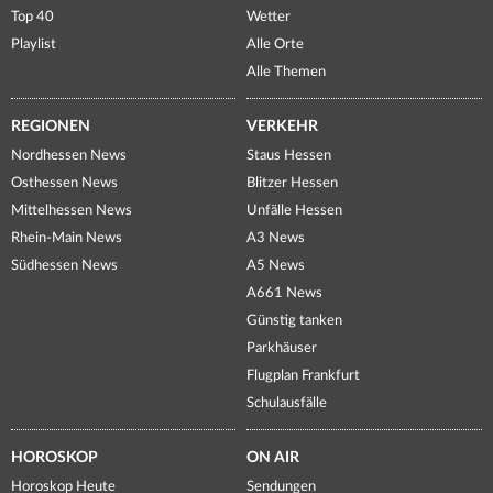
Top 40
Wetter
Playlist
Alle Orte
Alle Themen
REGIONEN
VERKEHR
Nordhessen News
Staus Hessen
Osthessen News
Blitzer Hessen
Mittelhessen News
Unfälle Hessen
Rhein-Main News
A3 News
Südhessen News
A5 News
A661 News
Günstig tanken
Parkhäuser
Flugplan Frankfurt
Schulausfälle
HOROSKOP
ON AIR
Horoskop Heute
Sendungen