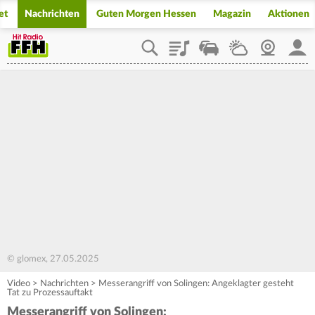
et
Nachrichten
Guten Morgen Hessen
Magazin
Aktionen
Playlist
Staupilot
Wetter
Webcam
Mein
© glomex, 27.05.2025
Video
>
Nachrichten
>
Messerangriff von Solingen: Angeklagter gesteht
Tat zu Prozessauftakt
Messerangriff von Solingen: