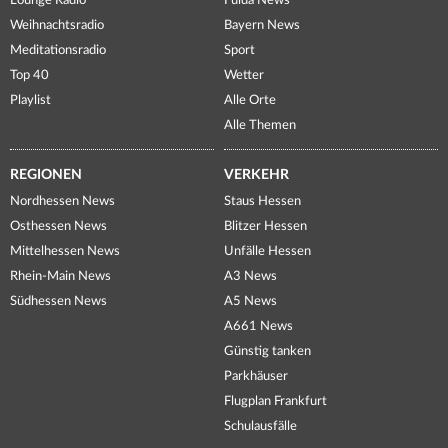
Lounge Radio
Fulda News
Weihnachtsradio
Bayern News
Meditationsradio
Sport
Top 40
Wetter
Playlist
Alle Orte
Alle Themen
REGIONEN
VERKEHR
Nordhessen News
Staus Hessen
Osthessen News
Blitzer Hessen
Mittelhessen News
Unfälle Hessen
Rhein-Main News
A3 News
Südhessen News
A5 News
A661 News
Günstig tanken
Parkhäuser
Flugplan Frankfurt
Schulausfälle