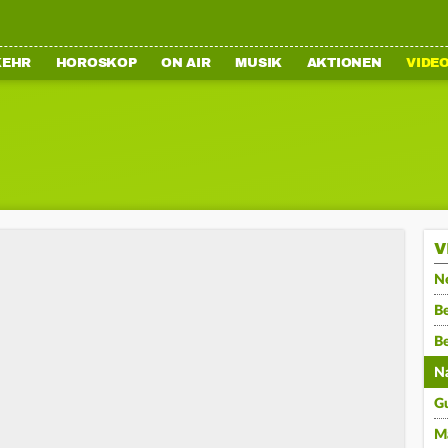
KEHR
HOROSKOP
ON AIR
MUSIK
AKTIONEN
VIDE
V
N
Be
B
N
G
M