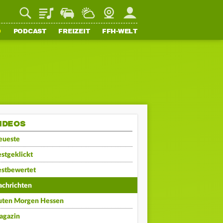
Playlist
Staupilot
Wetter
Webcam
Mein FFH
O
PODCAST
FREIZEIT
FFH-WELT
IDEOS
eueste
stgeklickt
estbewertet
achrichten
uten Morgen Hessen
agazin