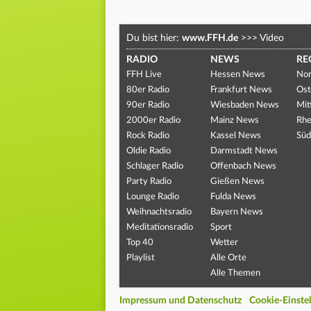
Du bist hier:
www.FFH.de
>>>
Video
RADIO
NEWS
RE
FFH Live
Hessen News
Nor
80er Radio
Frankfurt News
Ost
90er Radio
Wiesbaden News
Mit
2000er Radio
Mainz News
Rhe
Rock Radio
Kassel News
Süd
Oldie Radio
Darmstadt News
Schlager Radio
Offenbach News
Party Radio
Gießen News
Lounge Radio
Fulda News
Weihnachtsradio
Bayern News
Meditationsradio
Sport
Top 40
Wetter
Playlist
Alle Orte
Alle Themen
Impressum und Datenschutz
Cookie-Einste