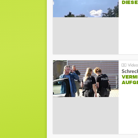
DIES
Schreck
VERM
AUFG