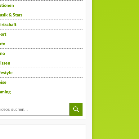
ktionen
sik & Stars
rtschaft
ort
uto
ino
issen
festyle
ise
aming