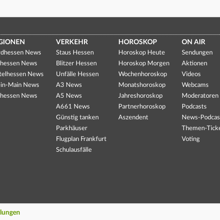
GIONEN
VERKEHR
HOROSKOP
ON AIR
dhessen News
Staus Hessen
Horoskop Heute
Sendungen
hessen News
Blitzer Hessen
Horoskop Morgen
Aktionen
telhessen News
Unfälle Hessen
Wochenhoroskop
Videos
in-Main News
A3 News
Monatshoroskop
Webcams
hessen News
A5 News
Jahreshoroskop
Moderatoren
A661 News
Partnerhoroskop
Podcasts
Günstig tanken
Aszendent
News-Podcas
Parkhäuser
Themen-Tick
Flugplan Frankfurt
Voting
Schulausfälle
llungen