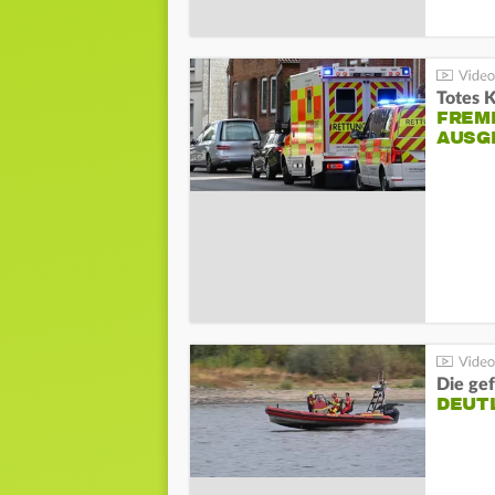
Totes 
FREM
AUSG
Die gef
DEUT