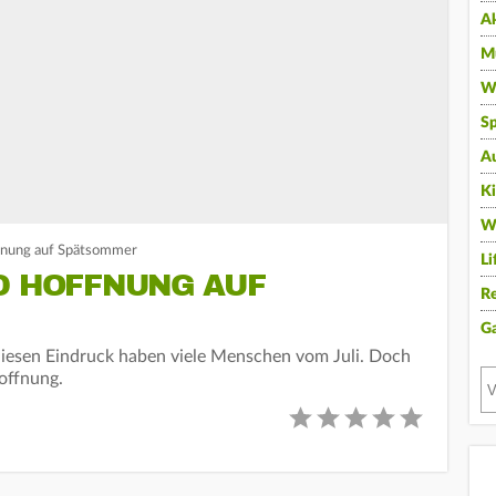
A
Mu
Wi
Sp
A
K
W
fnung auf Spätsommer
Li
ND HOFFNUNG AUF
Re
G
diesen Eindruck haben viele Menschen vom Juli. Doch
offnung.