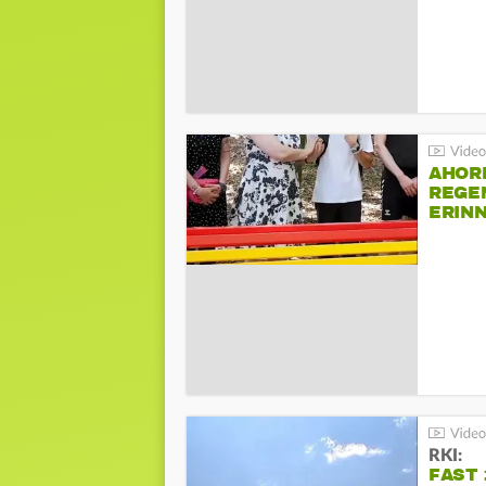
AHOR
REGE
ERIN
BEIM 
RKI:
FAST 