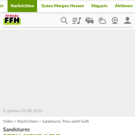
et
Nachrichten
Guten Morgen Hessen
Magazin
Aktionen
Playlist
Staupilot
Wetter
Webcam
Mein
© glomex, 01.08.2025
Video
>
Nachrichten
>
Sandsturm: Peru sieht Gelb
Sandsturm: