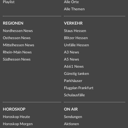
Playlist
Alle Orte
Alle Themen
REGIONEN
VERKEHR
Nordhessen News
Staus Hessen
Osthessen News
Blitzer Hessen
Mittelhessen News
Unfälle Hessen
Rhein-Main News
A3 News
Südhessen News
A5 News
A661 News
Günstig tanken
Parkhäuser
Flugplan Frankfurt
Schulausfälle
HOROSKOP
ON AIR
Horoskop Heute
Sendungen
Horoskop Morgen
Aktionen