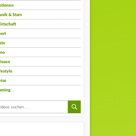
ktionen
sik & Stars
rtschaft
ort
uto
ino
issen
festyle
ise
aming