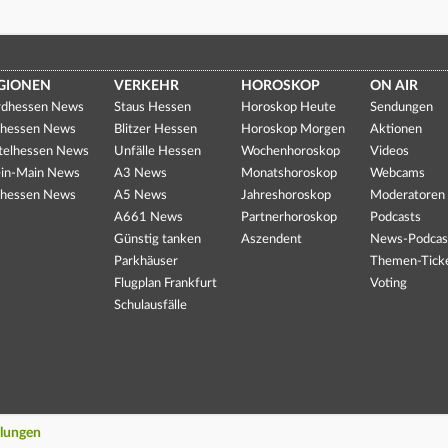
GIONEN
VERKEHR
HOROSKOP
ON AIR
dhessen News
Staus Hessen
Horoskop Heute
Sendungen
hessen News
Blitzer Hessen
Horoskop Morgen
Aktionen
telhessen News
Unfälle Hessen
Wochenhoroskop
Videos
in-Main News
A3 News
Monatshoroskop
Webcams
hessen News
A5 News
Jahreshoroskop
Moderatoren
A661 News
Partnerhoroskop
Podcasts
Günstig tanken
Aszendent
News-Podcas
Parkhäuser
Themen-Tick
Flugplan Frankfurt
Voting
Schulausfälle
llungen