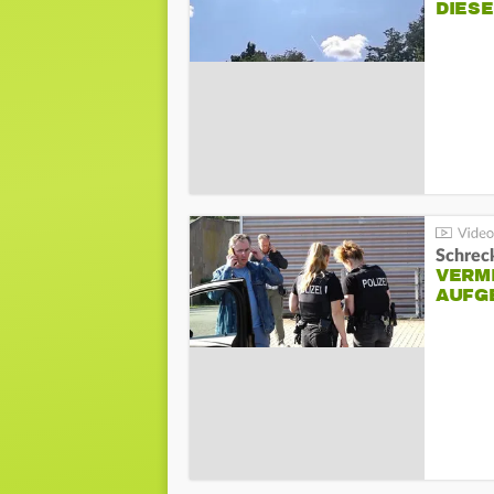
DIES
Schreck
VERM
AUFG