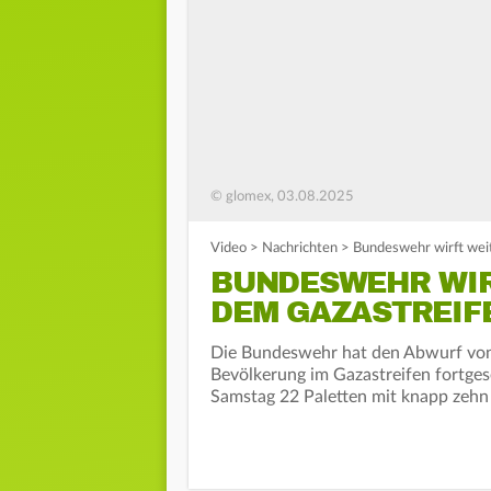
© glomex, 03.08.2025
Video
>
Nachrichten
>
Bundeswehr wirft weit
BUNDESWEHR WIR
DEM GAZASTREIF
Die Bundeswehr hat den Abwurf von H
Bevölkerung im Gazastreifen fortge
Samstag 22 Paletten mit knapp zehn