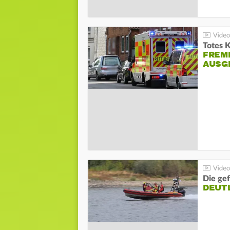
Totes 
FREM
AUSG
Die gef
DEUT