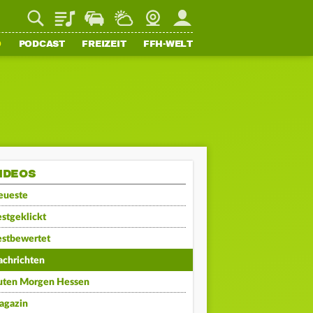
Playlist
Staupilot
Wetter
Webcam
Mein FFH
O
PODCAST
FREIZEIT
FFH-WELT
IDEOS
eueste
stgeklickt
estbewertet
achrichten
uten Morgen Hessen
agazin