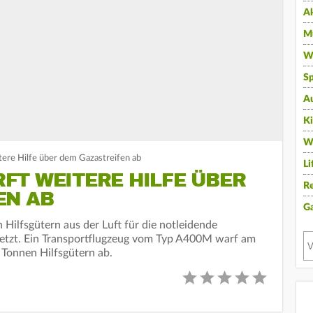
A
Mu
Wi
Sp
A
K
W
ere Hilfe über dem Gazastreifen ab
Li
FT WEITERE HILFE ÜBER
Re
EN AB
G
ilfsgütern aus der Luft für die notleidende
setzt. Ein Transportflugzeug vom Typ A400M warf am
 Tonnen Hilfsgütern ab.