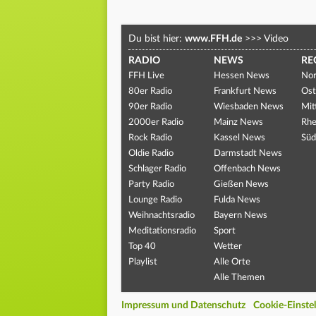
Du bist hier:
www.FFH.de
>>>
Video
RADIO
NEWS
RE
FFH Live
Hessen News
Nor
80er Radio
Frankfurt News
Ost
90er Radio
Wiesbaden News
Mit
2000er Radio
Mainz News
Rhe
Rock Radio
Kassel News
Süd
Oldie Radio
Darmstadt News
Schlager Radio
Offenbach News
Party Radio
Gießen News
Lounge Radio
Fulda News
Weihnachtsradio
Bayern News
Meditationsradio
Sport
Top 40
Wetter
Playlist
Alle Orte
Alle Themen
Impressum und Datenschutz
Cookie-Einste