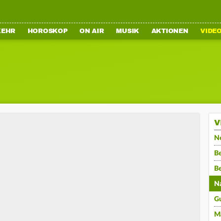
KEHR
HOROSKOP
ON AIR
MUSIK
AKTIONEN
VIDE
V
N
Be
B
N
G
M