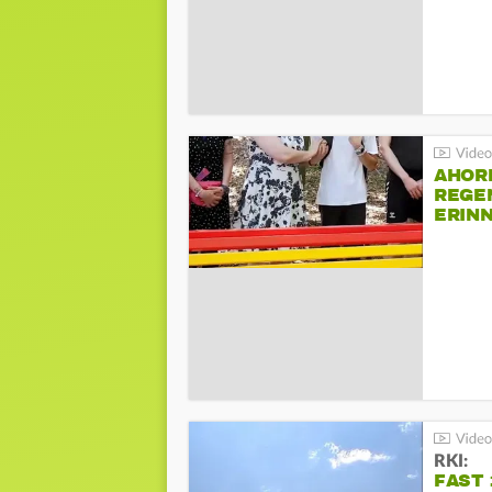
AHOR
REGE
ERIN
BEIM 
RKI:
FAST 