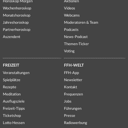
Horoskop Morgen
Aktionen
Wochenhoroskop
Videos
Monatshoroskop
Webcams
Jahreshoroskop
Moderatoren & Team
Partnerhoroskop
Podcasts
Aszendent
News-Podcast
Themen-Ticker
Voting
FREIZEIT
FFH-WELT
Veranstaltungen
FFH-App
Spielplätze
Newsletter
Rezepte
Kontakt
Meditation
Frequenzen
Ausflugsziele
Jobs
Freizeit-Tipps
Führungen
Ticketshop
Presse
Lotto Hessen
Radiowerbung