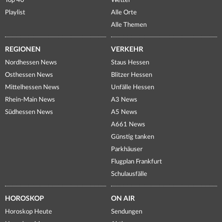
Top 40
Wetter
Playlist
Alle Orte
Alle Themen
REGIONEN
VERKEHR
Nordhessen News
Staus Hessen
Osthessen News
Blitzer Hessen
Mittelhessen News
Unfälle Hessen
Rhein-Main News
A3 News
Südhessen News
A5 News
A661 News
Günstig tanken
Parkhäuser
Flugplan Frankfurt
Schulausfälle
HOROSKOP
ON AIR
Horoskop Heute
Sendungen