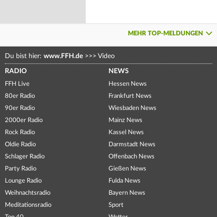
MEHR TOP-MELDUNGEN
Du bist hier:
www.FFH.de
>>>
Video
RADIO
NEWS
FFH Live
Hessen News
80er Radio
Frankfurt News
90er Radio
Wiesbaden News
2000er Radio
Mainz News
Rock Radio
Kassel News
Oldie Radio
Darmstadt News
Schlager Radio
Offenbach News
Party Radio
Gießen News
Lounge Radio
Fulda News
Weihnachtsradio
Bayern News
Meditationsradio
Sport