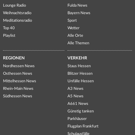
Lounge Radio
Fulda News
Weihnachtsradio
Bayern News
Meditationsradio
Sport
Top 40
Wetter
Playlist
Alle Orte
Alle Themen
REGIONEN
VERKEHR
Nordhessen News
Staus Hessen
Osthessen News
Blitzer Hessen
Mittelhessen News
Unfälle Hessen
Rhein-Main News
A3 News
Südhessen News
A5 News
A661 News
Günstig tanken
Parkhäuser
Flugplan Frankfurt
Schulausfälle