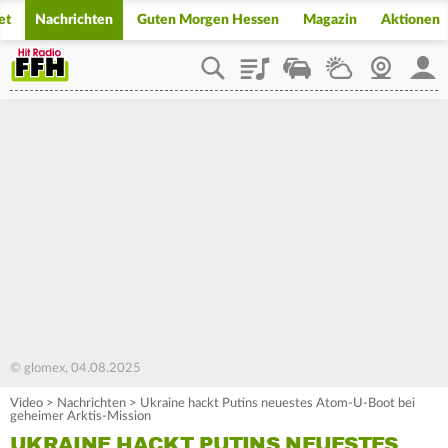
et
Nachrichten
Guten Morgen Hessen
Magazin
Aktionen
Playlist
Staupilot
Wetter
Webcam
Mein
© glomex, 04.08.2025
Video
>
Nachrichten
>
Ukraine hackt Putins neuestes Atom-U-Boot bei
geheimer Arktis-Mission
UKRAINE HACKT PUTINS NEUESTES