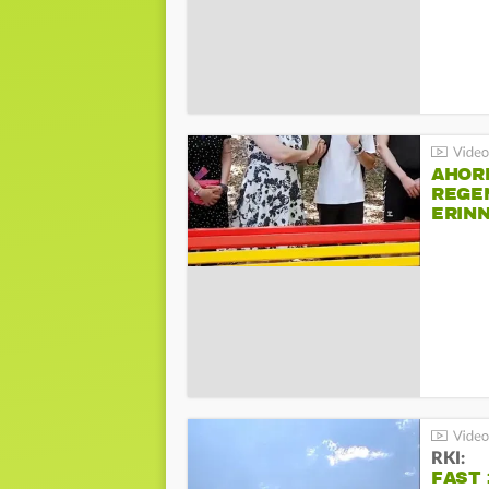
AHOR
REGE
ERIN
BEIM 
RKI:
FAST 