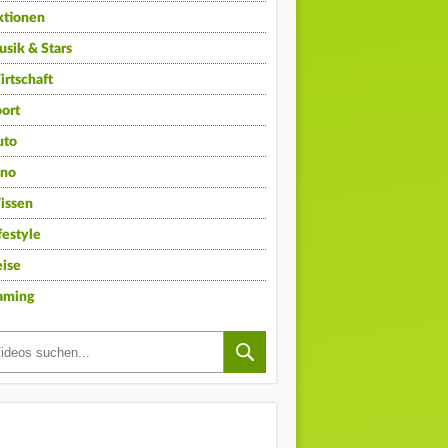
ktionen
sik & Stars
rtschaft
ort
uto
ino
issen
festyle
ise
aming