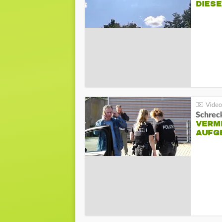
DIES
Schreck
VERM
AUFG