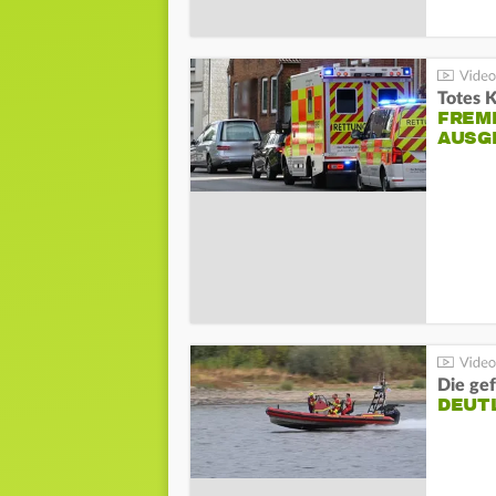
Totes 
FREM
AUSG
Die gef
DEUT