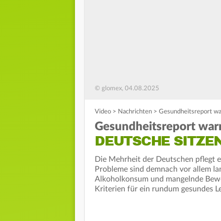
© glomex, 04.08.2025
Video
>
Nachrichten
>
Gesundheitsreport wa
Gesundheitsreport war
DEUTSCHE SITZE
Die Mehrheit der Deutschen pflegt e
Probleme sind demnach vor allem lan
Alkoholkonsum und mangelnde Bewegu
Kriterien für ein rundum gesundes L