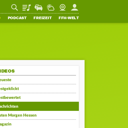
Playlist
Staupilot
Wetter
Webcam
Mein FFH
O
PODCAST
FREIZEIT
FFH-WELT
IDEOS
eueste
stgeklickt
estbewertet
achrichten
uten Morgen Hessen
agazin