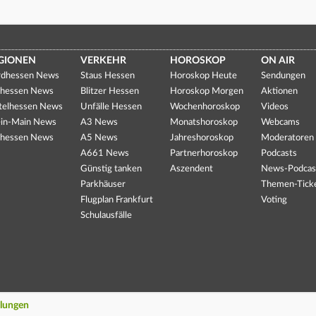
GIONEN
VERKEHR
HOROSKOP
ON AIR
dhessen News
Staus Hessen
Horoskop Heute
Sendungen
hessen News
Blitzer Hessen
Horoskop Morgen
Aktionen
telhessen News
Unfälle Hessen
Wochenhoroskop
Videos
in-Main News
A3 News
Monatshoroskop
Webcams
hessen News
A5 News
Jahreshoroskop
Moderatoren
A661 News
Partnerhoroskop
Podcasts
Günstig tanken
Aszendent
News-Podcas
Parkhäuser
Themen-Tick
Flugplan Frankfurt
Voting
Schulausfälle
llungen