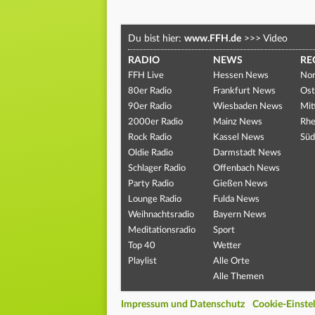
Du bist hier:
www.FFH.de
>>>
Video
RADIO
NEWS
RE
FFH Live
Hessen News
Nor
80er Radio
Frankfurt News
Ost
90er Radio
Wiesbaden News
Mit
2000er Radio
Mainz News
Rhe
Rock Radio
Kassel News
Süd
Oldie Radio
Darmstadt News
Schlager Radio
Offenbach News
Party Radio
Gießen News
Lounge Radio
Fulda News
Weihnachtsradio
Bayern News
Meditationsradio
Sport
Top 40
Wetter
Playlist
Alle Orte
Alle Themen
Impressum und Datenschutz
Cookie-Einste