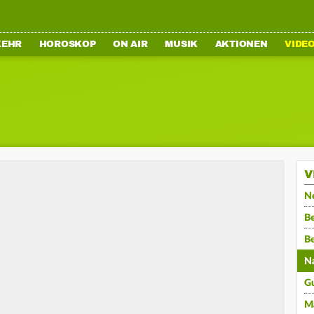
KEHR
HOROSKOP
ON AIR
MUSIK
AKTIONEN
VIDE
V
N
Be
B
N
G
M