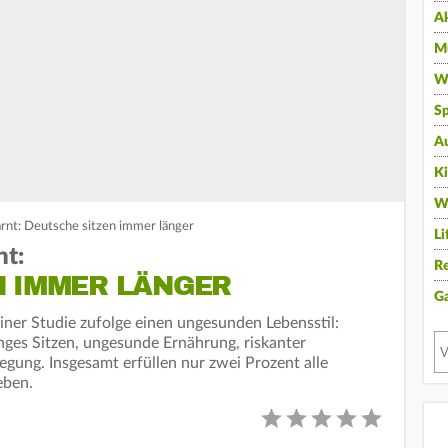
A
Mu
Wi
Sp
A
K
W
rnt: Deutsche sitzen immer länger
Li
nt:
Re
N IMMER LÄNGER
G
iner Studie zufolge einen ungesunden Lebensstil:
ges Sitzen, ungesunde Ernährung, riskanter
ng. Insgesamt erfüllen nur zwei Prozent alle
eben.