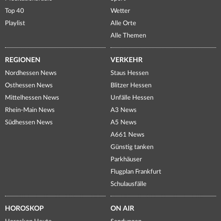
Top 40
Wetter
Playlist
Alle Orte
Alle Themen
REGIONEN
VERKEHR
Nordhessen News
Staus Hessen
Osthessen News
Blitzer Hessen
Mittelhessen News
Unfälle Hessen
Rhein-Main News
A3 News
Südhessen News
A5 News
A661 News
Günstig tanken
Parkhäuser
Flugplan Frankfurt
Schulausfälle
HOROSKOP
ON AIR