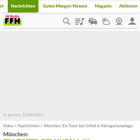
et
Nachrichten
Guten Morgen Hessen
Magazin
Aktionen
Playlist
Staupilot
Wetter
Webcam
Mein
© glomex, 10.08.2025
Video
>
Nachrichten
>
München: Ein Toter bei Unfall in Kleingartenanlage
München: