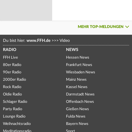
MEHR TOP-MELDUNGEN
Du bist hier:
www.FFH.de
>>>
Video
RADIO
NEWS
FFH Live
Hessen News
80er Radio
Frankfurt News
90er Radio
Wiesbaden News
2000er Radio
Mainz News
Rock Radio
Kassel News
Oldie Radio
Darmstadt News
Schlager Radio
Offenbach News
Party Radio
Gießen News
Lounge Radio
Fulda News
Weihnachtsradio
Bayern News
Meditationsradio
Sport