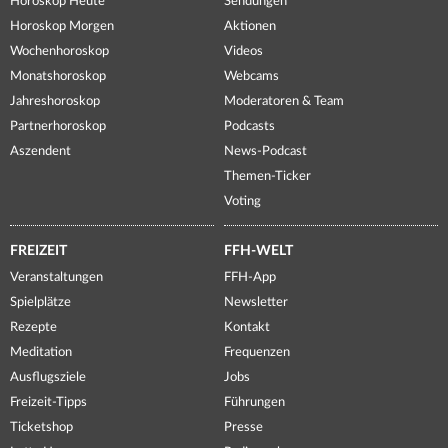
Horoskop Heute
Sendungen
Horoskop Morgen
Aktionen
Wochenhoroskop
Videos
Monatshoroskop
Webcams
Jahreshoroskop
Moderatoren & Team
Partnerhoroskop
Podcasts
Aszendent
News-Podcast
Themen-Ticker
Voting
FREIZEIT
FFH-WELT
Veranstaltungen
FFH-App
Spielplätze
Newsletter
Rezepte
Kontakt
Meditation
Frequenzen
Ausflugsziele
Jobs
Freizeit-Tipps
Führungen
Ticketshop
Presse