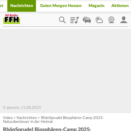
et
Nachrichten
Guten Morgen Hessen
Magazin
Aktionen
Playlist
Staupilot
Wetter
Webcam
Mein
© glomex, 11.08.2025
Video
>
Nachrichten
>
RhönSprudel Biosphären-Camp 2025:
Naturabenteuer in der Heimat
RhönSprudel Biosphären-Camp 2025: