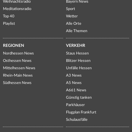
Weihnachtsradio
Bayern News
Meditationsradio
Sport
Top 40
Wetter
Playlist
Alle Orte
Alle Themen
REGIONEN
VERKEHR
Nordhessen News
Staus Hessen
Osthessen News
Blitzer Hessen
Mittelhessen News
Unfälle Hessen
Rhein-Main News
A3 News
Südhessen News
A5 News
A661 News
Günstig tanken
Parkhäuser
Flugplan Frankfurt
Schulausfälle