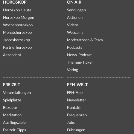
HOROSKOP
ON AIR
Horoskop Heute
Sendungen
Horoskop Morgen
Aktionen
Wochenhoroskop
Videos
Monatshoroskop
Webcams
Jahreshoroskop
Moderatoren & Team
Partnerhoroskop
Podcasts
Aszendent
News-Podcast
Themen-Ticker
Voting
FREIZEIT
FFH-WELT
Veranstaltungen
FFH-App
Spielplätze
Newsletter
Rezepte
Kontakt
Meditation
Frequenzen
Ausflugsziele
Jobs
Freizeit-Tipps
Führungen