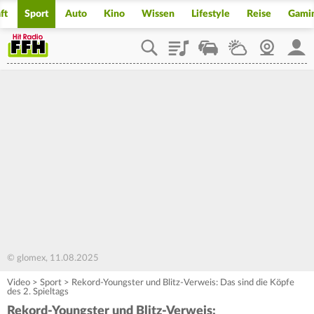
ft
Sport
Auto
Kino
Wissen
Lifestyle
Reise
Gami
Playlist
Staupilot
Wetter
Webcam
Mein
© glomex, 11.08.2025
Video
>
Sport
>
Rekord-Youngster und Blitz-Verweis: Das sind die Köpfe
des 2. Spieltags
Rekord-Youngster und Blitz-Verweis: