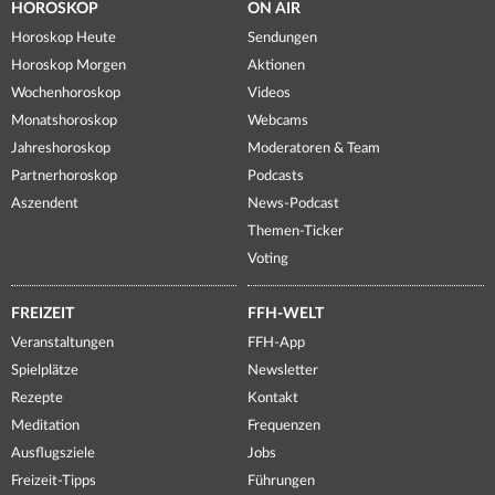
HOROSKOP
ON AIR
Horoskop Heute
Sendungen
Horoskop Morgen
Aktionen
Wochenhoroskop
Videos
Monatshoroskop
Webcams
Jahreshoroskop
Moderatoren & Team
Partnerhoroskop
Podcasts
Aszendent
News-Podcast
Themen-Ticker
Voting
FREIZEIT
FFH-WELT
Veranstaltungen
FFH-App
Spielplätze
Newsletter
Rezepte
Kontakt
Meditation
Frequenzen
Ausflugsziele
Jobs
Freizeit-Tipps
Führungen