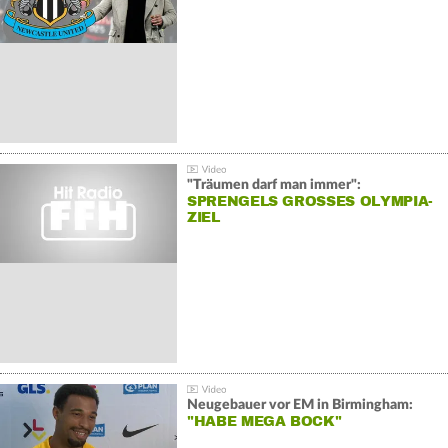
"Träumen darf man immer":
SPRENGELS GROSSES OLYMPIA-Z
IEL
Neugebauer vor EM in Birmingham:
"HABE MEGA BOCK"