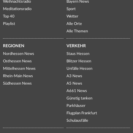
Weihnachtsradio
Bayern News
Meditationsradio
Sport
Top 40
Wetter
Playlist
Alle Orte
Alle Themen
REGIONEN
VERKEHR
Nordhessen News
Staus Hessen
Osthessen News
Blitzer Hessen
Mittelhessen News
Unfälle Hessen
Rhein-Main News
A3 News
Südhessen News
A5 News
A661 News
Günstig tanken
Parkhäuser
Flugplan Frankfurt
Schulausfälle