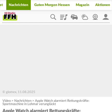
et
Nachrichten
Guten Morgen Hessen
Magazin
Aktionen
Playlist
Staupilot
Wetter
Webcam
Mein
© glomex, 11.08.2025
Video
>
Nachrichten
>
Apple Watch alarmiert Rettungskräfte:
Sportmaschine in Lohmar verunglückt
Apple Watch alarmiert Rettungskräfte: