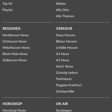
Top 40
Wetter
Playlist
Alle Orte
Alle Themen
REGIONEN
VERKEHR
Nordhessen News
Staus Hessen
Osthessen News
Blitzer Hessen
Mittelhessen News
Unfälle Hessen
Rhein-Main News
A3 News
Südhessen News
A5 News
A661 News
Günstig tanken
Parkhäuser
Flugplan Frankfurt
Schulausfälle
HOROSKOP
ON AIR
Horoskop Heute
Sendungen