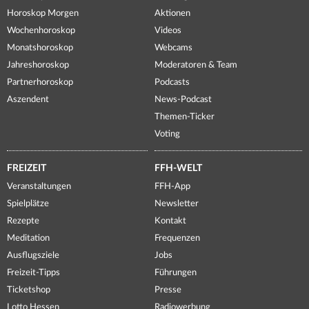
Horoskop Morgen
Aktionen
Wochenhoroskop
Videos
Monatshoroskop
Webcams
Jahreshoroskop
Moderatoren & Team
Partnerhoroskop
Podcasts
Aszendent
News-Podcast
Themen-Ticker
Voting
FREIZEIT
FFH-WELT
Veranstaltungen
FFH-App
Spielplätze
Newsletter
Rezepte
Kontakt
Meditation
Frequenzen
Ausflugsziele
Jobs
Freizeit-Tipps
Führungen
Ticketshop
Presse
Lotto Hessen
Radiowerbung