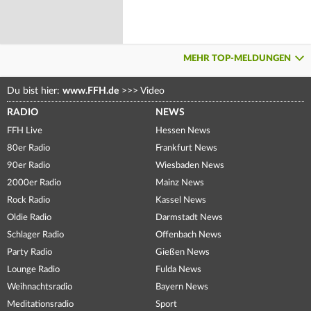
MEHR TOP-MELDUNGEN
Du bist hier:
www.FFH.de
>>>
Video
RADIO
NEWS
FFH Live
Hessen News
80er Radio
Frankfurt News
90er Radio
Wiesbaden News
2000er Radio
Mainz News
Rock Radio
Kassel News
Oldie Radio
Darmstadt News
Schlager Radio
Offenbach News
Party Radio
Gießen News
Lounge Radio
Fulda News
Weihnachtsradio
Bayern News
Meditationsradio
Sport