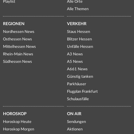
Playlist
Alle Orte
Alle Themen
REGIONEN
VERKEHR
Nordhessen News
Staus Hessen
Osthessen News
Blitzer Hessen
Mittelhessen News
Unfälle Hessen
Rhein-Main News
A3 News
Südhessen News
A5 News
A661 News
Günstig tanken
Parkhäuser
Flugplan Frankfurt
Schulausfälle
HOROSKOP
ON AIR
Horoskop Heute
Sendungen
Horoskop Morgen
Aktionen