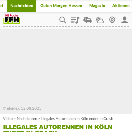
et
Nachrichten
Guten Morgen Hessen
Magazin
Aktionen
Playlist
Staupilot
Wetter
Webcam
Mein
© glomex, 12.08.2025
Video
>
Nachrichten
>
Illegales Autorennen in Köln endet in Crash
ILLEGALES AUTORENNEN IN KÖLN