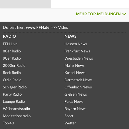
MEHR TOP-MELDUNGEN
Du bist hier:
www.FFH.de
>>>
Video
RADIO
NEWS
FFH Live
Hessen News
80er Radio
Frankfurt News
90er Radio
Wiesbaden News
2000er Radio
Mainz News
Rock Radio
Kassel News
Oldie Radio
Darmstadt News
Schlager Radio
Offenbach News
Party Radio
Gießen News
Lounge Radio
Fulda News
Weihnachtsradio
Bayern News
Meditationsradio
Sport
Top 40
Wetter