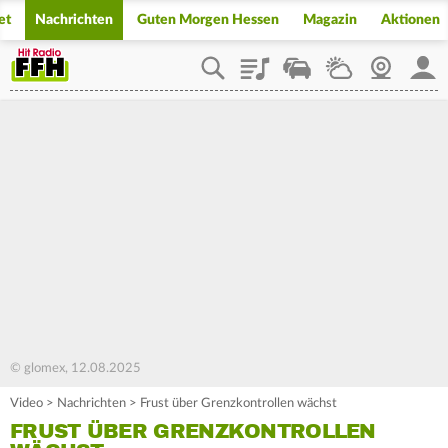
et
Nachrichten
Guten Morgen Hessen
Magazin
Aktionen
Playlist
Staupilot
Wetter
Webcam
Mein
© glomex, 12.08.2025
Video
>
Nachrichten
>
Frust über Grenzkontrollen wächst
FRUST ÜBER GRENZKONTROLLEN