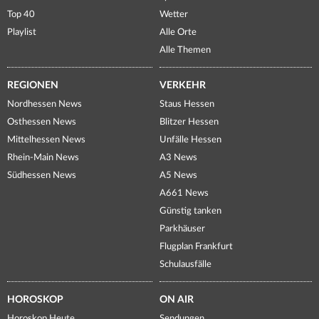
Top 40
Wetter
Playlist
Alle Orte
Alle Themen
REGIONEN
VERKEHR
Nordhessen News
Staus Hessen
Osthessen News
Blitzer Hessen
Mittelhessen News
Unfälle Hessen
Rhein-Main News
A3 News
Südhessen News
A5 News
A661 News
Günstig tanken
Parkhäuser
Flugplan Frankfurt
Schulausfälle
HOROSKOP
ON AIR
Horoskop Heute
Sendungen