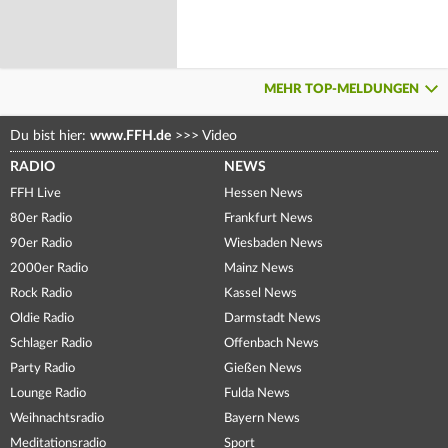
MEHR TOP-MELDUNGEN
Du bist hier:
www.FFH.de
>>>
Video
RADIO
NEWS
FFH Live
Hessen News
80er Radio
Frankfurt News
90er Radio
Wiesbaden News
2000er Radio
Mainz News
Rock Radio
Kassel News
Oldie Radio
Darmstadt News
Schlager Radio
Offenbach News
Party Radio
Gießen News
Lounge Radio
Fulda News
Weihnachtsradio
Bayern News
Meditationsradio
Sport