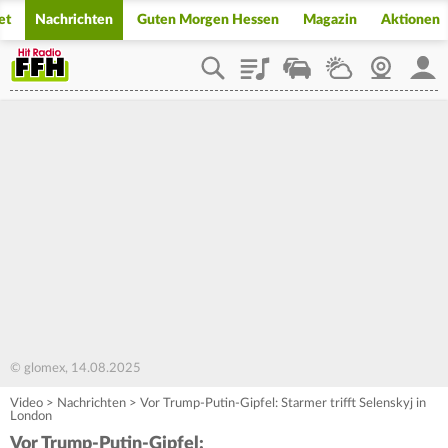
et
Nachrichten
Guten Morgen Hessen
Magazin
Aktionen
Playlist
Staupilot
Wetter
Webcam
Mein
© glomex, 14.08.2025
Video
>
Nachrichten
>
Vor Trump-Putin-Gipfel: Starmer trifft Selenskyj in
London
Vor Trump-Putin-Gipfel: