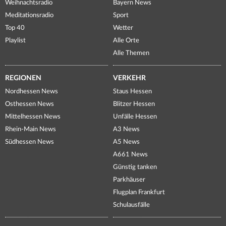
Weihnachtsradio
Bayern News
Meditationsradio
Sport
Top 40
Wetter
Playlist
Alle Orte
Alle Themen
REGIONEN
VERKEHR
Nordhessen News
Staus Hessen
Osthessen News
Blitzer Hessen
Mittelhessen News
Unfälle Hessen
Rhein-Main News
A3 News
Südhessen News
A5 News
A661 News
Günstig tanken
Parkhäuser
Flugplan Frankfurt
Schulausfälle