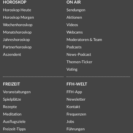
HOROSKOP
ON AIR
Horoskop Heute
Sendungen
Horoskop Morgen
Aktionen
Wochenhoroskop
Videos
Monatshoroskop
Webcams
Jahreshoroskop
Moderatoren & Team
Partnerhoroskop
Podcasts
Aszendent
News-Podcast
Themen-Ticker
Voting
FREIZEIT
FFH-WELT
Veranstaltungen
FFH-App
Spielplätze
Newsletter
Rezepte
Kontakt
Meditation
Frequenzen
Ausflugsziele
Jobs
Freizeit-Tipps
Führungen