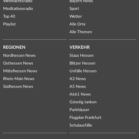
Weihnachtsradio
Bayern News
Meditationsradio
Sport
Top 40
Wetter
Playlist
Alle Orte
Alle Themen
REGIONEN
VERKEHR
Nordhessen News
Staus Hessen
Osthessen News
Blitzer Hessen
Mittelhessen News
Unfälle Hessen
Rhein-Main News
A3 News
Südhessen News
A5 News
A661 News
Günstig tanken
Parkhäuser
Flugplan Frankfurt
Schulausfälle