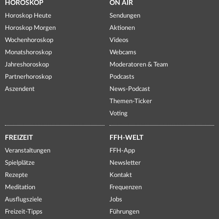
HOROSKOP
ON AIR
Horoskop Heute
Sendungen
Horoskop Morgen
Aktionen
Wochenhoroskop
Videos
Monatshoroskop
Webcams
Jahreshoroskop
Moderatoren & Team
Partnerhoroskop
Podcasts
Aszendent
News-Podcast
Themen-Ticker
Voting
FREIZEIT
FFH-WELT
Veranstaltungen
FFH-App
Spielplätze
Newsletter
Rezepte
Kontakt
Meditation
Frequenzen
Ausflugsziele
Jobs
Freizeit-Tipps
Führungen