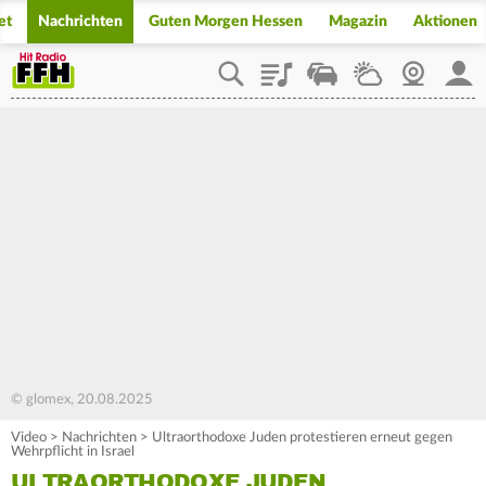
et
Nachrichten
Guten Morgen Hessen
Magazin
Aktionen
Playlist
Staupilot
Wetter
Webcam
Mein
© glomex, 20.08.2025
Video
>
Nachrichten
>
Ultraorthodoxe Juden protestieren erneut gegen
Wehrpflicht in Israel
ULTRAORTHODOXE JUDEN