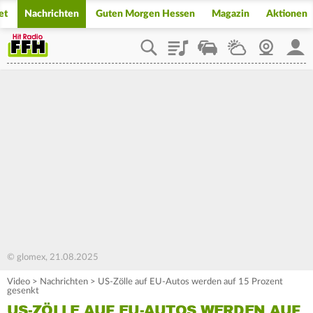
et
Nachrichten
Guten Morgen Hessen
Magazin
Aktionen
Playlist
Staupilot
Wetter
Webcam
Mein
© glomex, 21.08.2025
Video
>
Nachrichten
>
US-Zölle auf EU-Autos werden auf 15 Prozent
gesenkt
US-ZÖLLE AUF EU-AUTOS WERDEN AUF