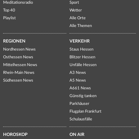
Meditationsradio
Sport
Top 40
Wetter
Playlist
Alle Orte
Alle Themen
REGIONEN
VERKEHR
Nordhessen News
Staus Hessen
Osthessen News
Blitzer Hessen
Mittelhessen News
Unfälle Hessen
Rhein-Main News
A3 News
Südhessen News
A5 News
A661 News
Günstig tanken
Parkhäuser
Flugplan Frankfurt
Schulausfälle
HOROSKOP
ON AIR