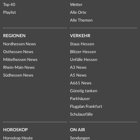
Top 40
Wetter
Playlist
Alle Orte
Alle Themen
REGIONEN
VERKEHR
Nordhessen News
Staus Hessen
Osthessen News
Blitzer Hessen
Mittelhessen News
Unfälle Hessen
Rhein-Main News
A3 News
Südhessen News
A5 News
A661 News
Günstig tanken
Parkhäuser
Flugplan Frankfurt
Schulausfälle
HOROSKOP
ON AIR
Horoskop Heute
Sendungen