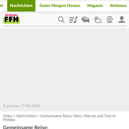
et
Nachrichten
Guten Morgen Hessen
Magazin
Aktionen
Playlist
Staupilot
Wetter
Webcam
Mein
© glomex, 27.08.2025
Video
>
Nachrichten
>
Gemeinsame Reise: Merz, Macron und Tusk in
Moldau
Gemeinsame Reise: