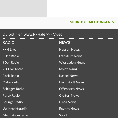
MEHR TOP-MELDUNGEN
Du bist hier:
www.FFH.de
>>>
Video
RADIO
NEWS
FFH Live
Hessen News
80er Radio
Frankfurt News
90er Radio
Wiesbaden News
2000er Radio
Mainz News
Rock Radio
Kassel News
Oldie Radio
Darmstadt News
Schlager Radio
Offenbach News
Party Radio
Gießen News
Lounge Radio
Fulda News
Weihnachtsradio
Bayern News
Meditationsradio
Sport