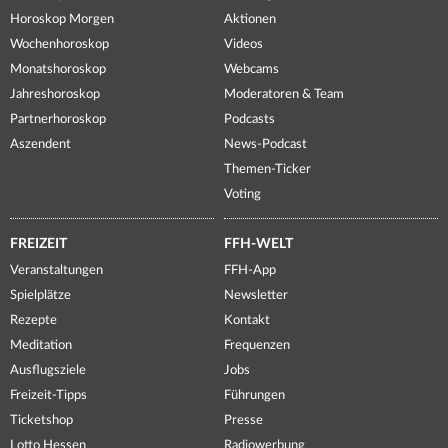
Horoskop Morgen
Aktionen
Wochenhoroskop
Videos
Monatshoroskop
Webcams
Jahreshoroskop
Moderatoren & Team
Partnerhoroskop
Podcasts
Aszendent
News-Podcast
Themen-Ticker
Voting
FREIZEIT
FFH-WELT
Veranstaltungen
FFH-App
Spielplätze
Newsletter
Rezepte
Kontakt
Meditation
Frequenzen
Ausflugsziele
Jobs
Freizeit-Tipps
Führungen
Ticketshop
Presse
Lotto Hessen
Radiowerbung