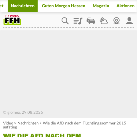
et
Nachrichten
Guten Morgen Hessen
Magazin
Aktionen
Playlist
Staupilot
Wetter
Webcam
Mein
© glomex, 29.08.2025
Video
>
Nachrichten
>
Wie die AfD nach dem Flüchtlingssommer 2015
aufstieg
WIE DIE AFD NACH DEM