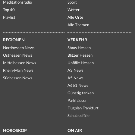
Meditationsradio
Sport
Top 40
Wetter
Playlist
Alle Orte
Alle Themen
REGIONEN
VERKEHR
Nordhessen News
Staus Hessen
Osthessen News
Blitzer Hessen
Mittelhessen News
Unfälle Hessen
Rhein-Main News
A3 News
Südhessen News
A5 News
A661 News
Günstig tanken
Parkhäuser
Flugplan Frankfurt
Schulausfälle
HOROSKOP
ON AIR