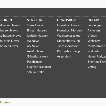
GIONEN
VERKEHR
HOROSKOP
ON AIR
dhessen News
Staus Hessen
Horoskop Heute
Sendungen
hessen News
Blitzer Hessen
Horoskop Morgen
Aktionen
telhessen News
Unfälle Hessen
Wochenhoroskop
Videos
in-Main News
A3 News
Monatshoroskop
Webcams
hessen News
A5 News
Jahreshoroskop
Moderatoren
A661 News
Partnerhoroskop
Podcasts
Günstig tanken
Aszendent
News-Podcas
Parkhäuser
Themen-Tick
Flugplan Frankfurt
Voting
Schulausfälle
llungen