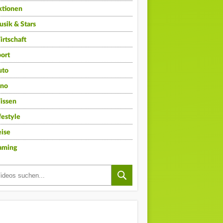
ktionen
sik & Stars
rtschaft
ort
uto
ino
issen
festyle
ise
aming