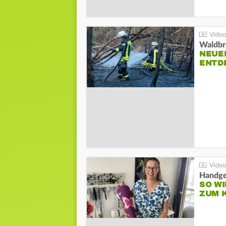
Waldbr
NEUE
ENTD
Handge
SO WI
ZUM 