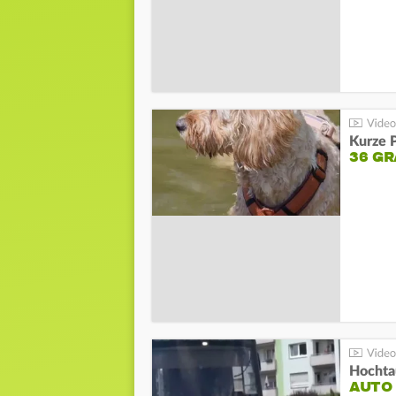
Kurze P
36 G
Hochta
AUTO