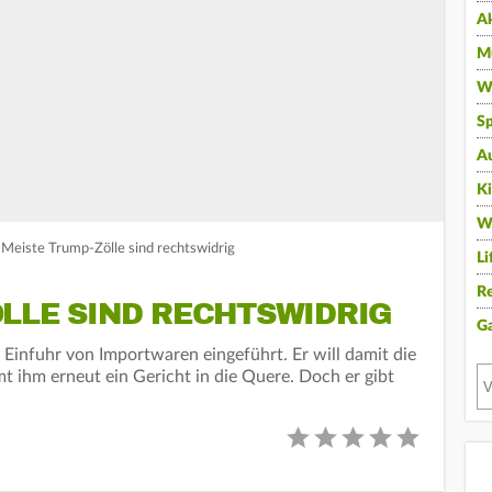
A
Mu
Wi
Sp
A
K
W
Meiste Trump-Zölle sind rechtswidrig
Li
Re
LLE SIND RECHTSWIDRIG
G
 Einfuhr von Importwaren eingeführt. Er will damit die
 ihm erneut ein Gericht in die Quere. Doch er gibt