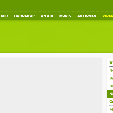
KEHR
HOROSKOP
ON AIR
MUSIK
AKTIONEN
VIDE
V
N
Be
B
N
G
M