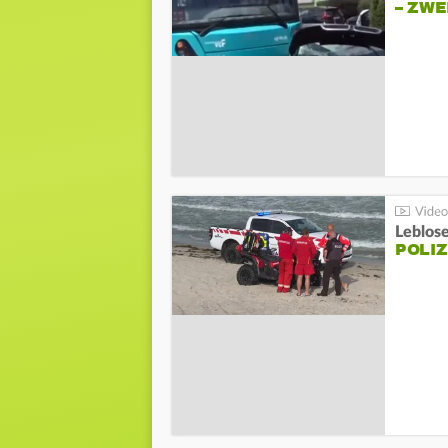
– ZW
Leblos
POLIZ