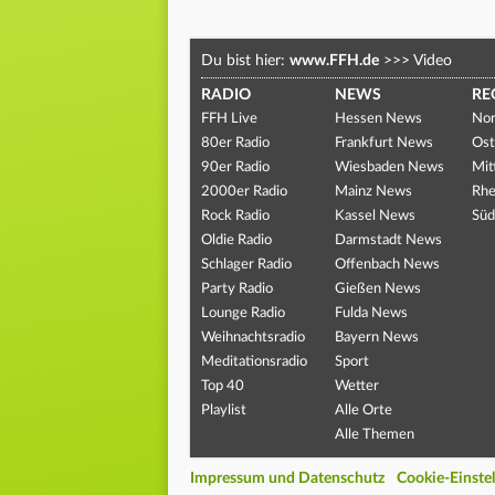
Du bist hier:
www.FFH.de
>>>
Video
RADIO
NEWS
RE
FFH Live
Hessen News
Nor
80er Radio
Frankfurt News
Ost
90er Radio
Wiesbaden News
Mit
2000er Radio
Mainz News
Rhe
Rock Radio
Kassel News
Süd
Oldie Radio
Darmstadt News
Schlager Radio
Offenbach News
Party Radio
Gießen News
Lounge Radio
Fulda News
Weihnachtsradio
Bayern News
Meditationsradio
Sport
Top 40
Wetter
Playlist
Alle Orte
Alle Themen
Impressum und Datenschutz
Cookie-Einste