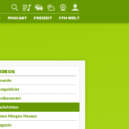
Playlist
Staupilot
Wetter
Webcam
Mein FFH
O
PODCAST
FREIZEIT
FFH-WELT
IDEOS
eueste
stgeklickt
estbewertet
achrichten
uten Morgen Hessen
agazin