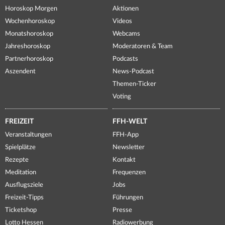
Horoskop Morgen
Aktionen
Wochenhoroskop
Videos
Monatshoroskop
Webcams
Jahreshoroskop
Moderatoren & Team
Partnerhoroskop
Podcasts
Aszendent
News-Podcast
Themen-Ticker
Voting
FREIZEIT
FFH-WELT
Veranstaltungen
FFH-App
Spielplätze
Newsletter
Rezepte
Kontakt
Meditation
Frequenzen
Ausflugsziele
Jobs
Freizeit-Tipps
Führungen
Ticketshop
Presse
Lotto Hessen
Radiowerbung