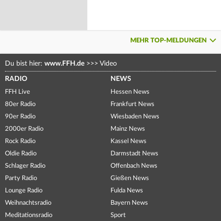
MEHR TOP-MELDUNGEN
Du bist hier:
www.FFH.de
>>>
Video
RADIO
NEWS
FFH Live
Hessen News
80er Radio
Frankfurt News
90er Radio
Wiesbaden News
2000er Radio
Mainz News
Rock Radio
Kassel News
Oldie Radio
Darmstadt News
Schlager Radio
Offenbach News
Party Radio
Gießen News
Lounge Radio
Fulda News
Weihnachtsradio
Bayern News
Meditationsradio
Sport