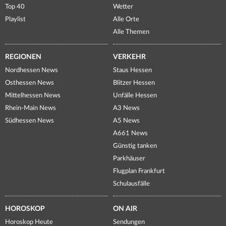
Top 40
Wetter
Playlist
Alle Orte
Alle Themen
REGIONEN
VERKEHR
Nordhessen News
Staus Hessen
Osthessen News
Blitzer Hessen
Mittelhessen News
Unfälle Hessen
Rhein-Main News
A3 News
Südhessen News
A5 News
A661 News
Günstig tanken
Parkhäuser
Flugplan Frankfurt
Schulausfälle
HOROSKOP
ON AIR
Horoskop Heute
Sendungen