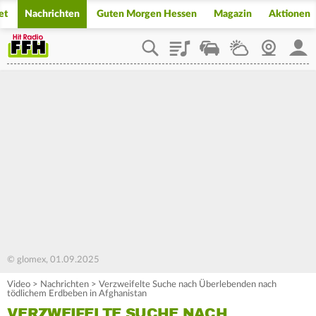
et
Nachrichten
Guten Morgen Hessen
Magazin
Aktionen
Playlist
Staupilot
Wetter
Webcam
Mein
© glomex, 01.09.2025
Video
>
Nachrichten
>
Verzweifelte Suche nach Überlebenden nach
tödlichem Erdbeben in Afghanistan
VERZWEIFELTE SUCHE NACH