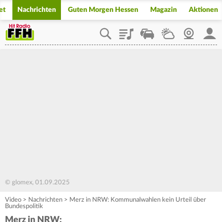
et
Nachrichten
Guten Morgen Hessen
Magazin
Aktionen
Playlist
Staupilot
Wetter
Webcam
Mein
© glomex, 01.09.2025
Video
>
Nachrichten
>
Merz in NRW: Kommunalwahlen kein Urteil über
Bundespolitik
Merz in NRW: