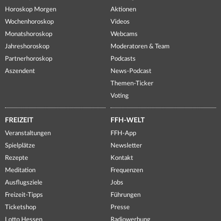
Horoskop Morgen
Aktionen
Wochenhoroskop
Videos
Monatshoroskop
Webcams
Jahreshoroskop
Moderatoren & Team
Partnerhoroskop
Podcasts
Aszendent
News-Podcast
Themen-Ticker
Voting
FREIZEIT
FFH-WELT
Veranstaltungen
FFH-App
Spielplätze
Newsletter
Rezepte
Kontakt
Meditation
Frequenzen
Ausflugsziele
Jobs
Freizeit-Tipps
Führungen
Ticketshop
Presse
Lotto Hessen
Radiowerbung