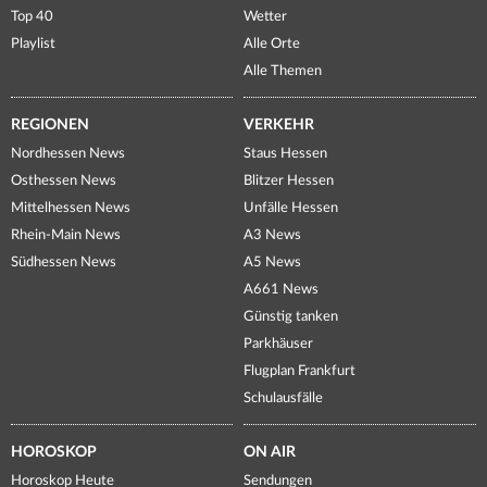
Top 40
Wetter
Playlist
Alle Orte
Alle Themen
REGIONEN
VERKEHR
Nordhessen News
Staus Hessen
Osthessen News
Blitzer Hessen
Mittelhessen News
Unfälle Hessen
Rhein-Main News
A3 News
Südhessen News
A5 News
A661 News
Günstig tanken
Parkhäuser
Flugplan Frankfurt
Schulausfälle
HOROSKOP
ON AIR
Horoskop Heute
Sendungen