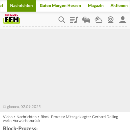
et
Nachrichten
Guten Morgen Hessen
Magazin
Aktionen
Playlist
Staupilot
Wetter
Webcam
Mein
© glomex, 02.09.2025
Video
>
Nachrichten
>
Block-Prozess: Mitangeklagter Gerhard Delling
weist Vorwürfe zurück
Block-Prozess: