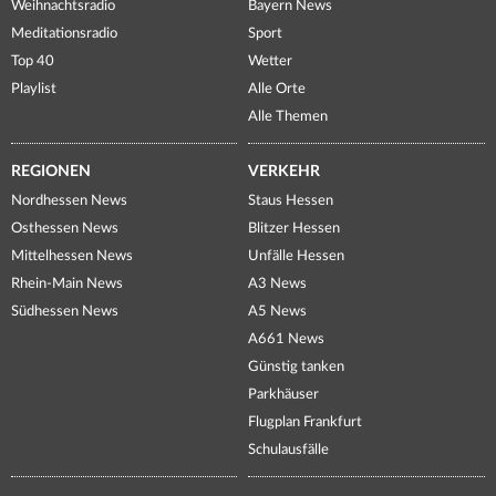
Weihnachtsradio
Bayern News
Meditationsradio
Sport
Top 40
Wetter
Playlist
Alle Orte
Alle Themen
REGIONEN
VERKEHR
Nordhessen News
Staus Hessen
Osthessen News
Blitzer Hessen
Mittelhessen News
Unfälle Hessen
Rhein-Main News
A3 News
Südhessen News
A5 News
A661 News
Günstig tanken
Parkhäuser
Flugplan Frankfurt
Schulausfälle