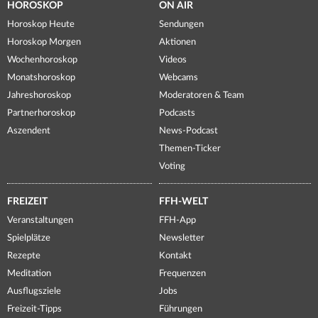
HOROSKOP
ON AIR
Horoskop Heute
Sendungen
Horoskop Morgen
Aktionen
Wochenhoroskop
Videos
Monatshoroskop
Webcams
Jahreshoroskop
Moderatoren & Team
Partnerhoroskop
Podcasts
Aszendent
News-Podcast
Themen-Ticker
Voting
FREIZEIT
FFH-WELT
Veranstaltungen
FFH-App
Spielplätze
Newsletter
Rezepte
Kontakt
Meditation
Frequenzen
Ausflugsziele
Jobs
Freizeit-Tipps
Führungen