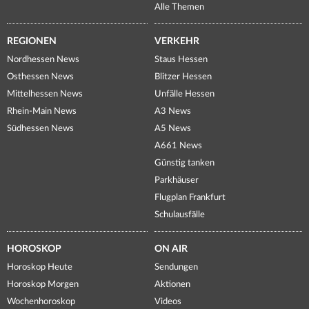
Alle Themen
REGIONEN
VERKEHR
Nordhessen News
Staus Hessen
Osthessen News
Blitzer Hessen
Mittelhessen News
Unfälle Hessen
Rhein-Main News
A3 News
Südhessen News
A5 News
A661 News
Günstig tanken
Parkhäuser
Flugplan Frankfurt
Schulausfälle
HOROSKOP
ON AIR
Horoskop Heute
Sendungen
Horoskop Morgen
Aktionen
Wochenhoroskop
Videos