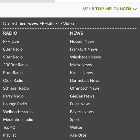
MEHR TOP-MELDUNGEN
Du bist hier:
www.FFH.de
>>>
Video
RADIO
NEWS
FFH Live
Hessen News
80er Radio
Frankfurt News
90er Radio
Wiesbaden News
2000er Radio
Mainz News
Rock Radio
Kassel News
Oldie Radio
Darmstadt News
Schlager Radio
Offenbach News
Party Radio
Gießen News
Lounge Radio
Fulda News
Weihnachtsradio
Bayern News
Meditationsradio
Sport
Top 40
Wetter
Playlist
Alle Orte