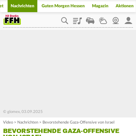
et
Nachrichten
Guten Morgen Hessen
Magazin
Aktionen
Playlist
Staupilot
Wetter
Webcam
Mein
© glomex, 03.09.2025
Video
>
Nachrichten
>
Bevorstehende Gaza-Offensive von Israel
BEVORSTEHENDE GAZA-OFFENSIVE