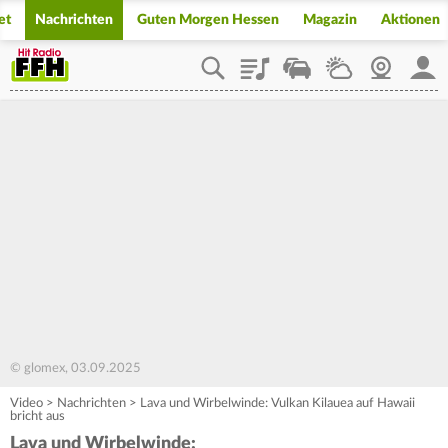
et
Nachrichten
Guten Morgen Hessen
Magazin
Aktionen
Playlist
Staupilot
Wetter
Webcam
Mein
© glomex, 03.09.2025
Video
>
Nachrichten
>
Lava und Wirbelwinde: Vulkan Kilauea auf Hawaii
bricht aus
Lava und Wirbelwinde: