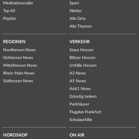
Meditationsradio
Sport
Top 40
Wetter
Playlist
Alle Orte
Alle Themen
REGIONEN
VERKEHR
Nordhessen News
Staus Hessen
Osthessen News
Blitzer Hessen
Mittelhessen News
Unfälle Hessen
Rhein-Main News
A3 News
Südhessen News
A5 News
A661 News
Günstig tanken
Parkhäuser
Flugplan Frankfurt
Schulausfälle
HOROSKOP
ON AIR