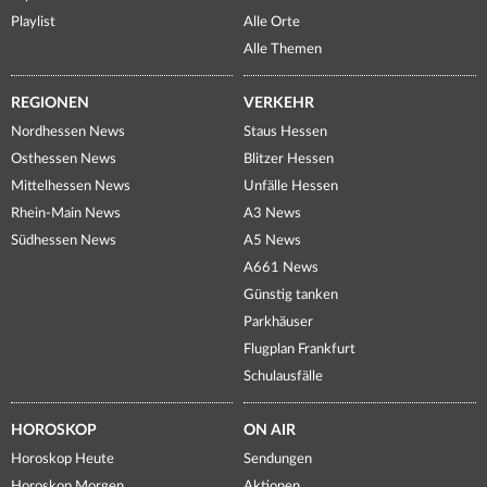
Playlist
Alle Orte
Alle Themen
REGIONEN
VERKEHR
Nordhessen News
Staus Hessen
Osthessen News
Blitzer Hessen
Mittelhessen News
Unfälle Hessen
Rhein-Main News
A3 News
Südhessen News
A5 News
A661 News
Günstig tanken
Parkhäuser
Flugplan Frankfurt
Schulausfälle
HOROSKOP
ON AIR
Horoskop Heute
Sendungen
Horoskop Morgen
Aktionen