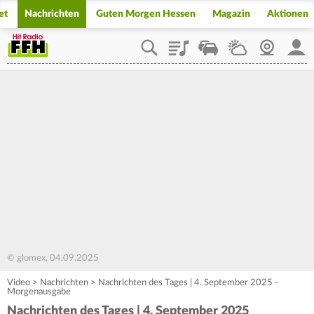
et
Nachrichten
Guten Morgen Hessen
Magazin
Aktionen
Playlist
Staupilot
Wetter
Webcam
Mein
© glomex, 04.09.2025
Video
>
Nachrichten
>
Nachrichten des Tages | 4. September 2025 -
Morgenausgabe
Nachrichten des Tages | 4. September 2025