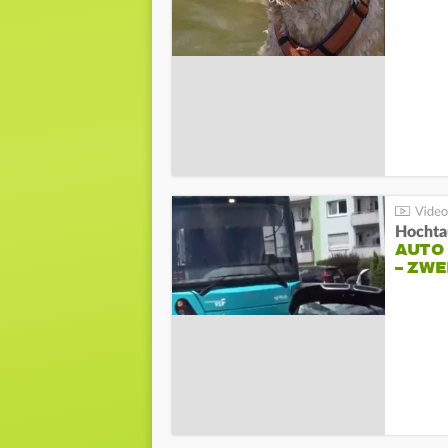
Hochta
AUTO
– ZW