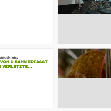
unuskreis:
 VON U-BAHN ERFASST
EI VERLETZTE…