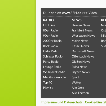
Du bist hier:
www.FFH.de
>>>
Video
RADIO
NEWS
RE
FFH Live
Hessen News
Nor
80er Radio
Frankfurt News
Ost
90er Radio
Wiesbaden News
Mit
2000er Radio
Mainz News
Rhe
Rock Radio
Kassel News
Süd
Oldie Radio
Darmstadt News
Schlager Radio
Offenbach News
Party Radio
Gießen News
Lounge Radio
Fulda News
Weihnachtsradio
Bayern News
Meditationsradio
Sport
Top 40
Wetter
Playlist
Alle Orte
Alle Themen
Impressum und Datenschutz
Cookie-Einste