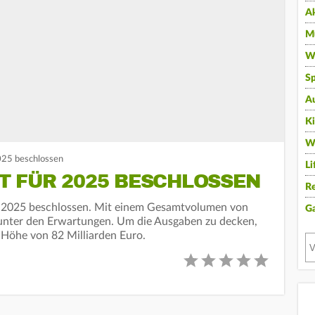
A
Mu
Wi
Sp
A
K
W
025 beschlossen
Li
 FÜR 2025 BESCHLOSSEN
Re
r 2025 beschlossen. Mit einem Gesamtvolumen von
G
ht unter den Erwartungen. Um die Ausgaben zu decken,
 Höhe von 82 Milliarden Euro.