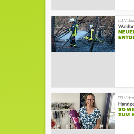
Waldbr
NEUE
ENTD
Handge
SO WI
ZUM 