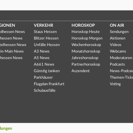
GIONEN
VERKEHR
HOROSKOP
ON AIR
dhessen News
Staus Hessen
Horoskop Heute
Sendungen
hessen News
Blitzer Hessen
Horoskop Morgen
Aktionen
telhessen News
Unfälle Hessen
Wochenhoroskop
Videos
in-Main News
A3 News
Monatshoroskop
Webcams
hessen News
A5 News
Jahreshoroskop
Moderatoren
A661 News
Partnerhoroskop
Podcasts
Günstig tanken
Aszendent
News-Podcas
Parkhäuser
Themen-Tick
Flugplan Frankfurt
Voting
Schulausfälle
llungen