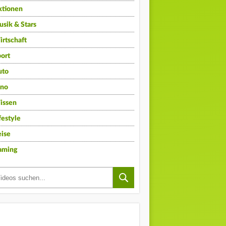
ktionen
sik & Stars
rtschaft
ort
uto
ino
issen
festyle
ise
aming