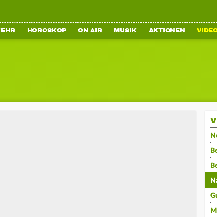
KEHR
HOROSKOP
ON AIR
MUSIK
AKTIONEN
VIDE
V
N
Be
B
N
G
M