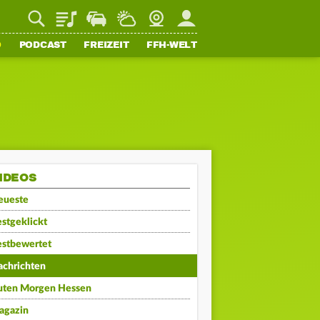
Playlist
Staupilot
Wetter
Webcam
Mein FFH
O
PODCAST
FREIZEIT
FFH-WELT
IDEOS
eueste
stgeklickt
estbewertet
achrichten
uten Morgen Hessen
agazin