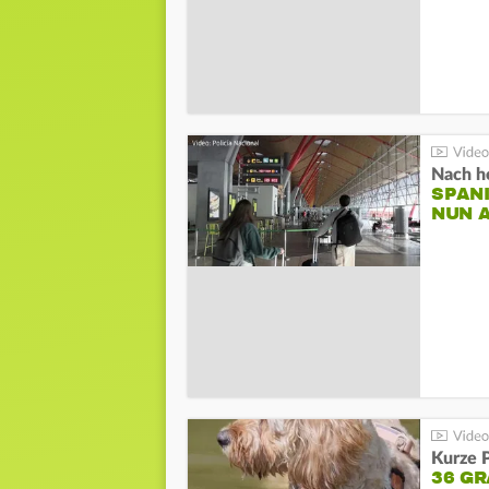
Nach he
SPAN
NUN 
Kurze P
36 G