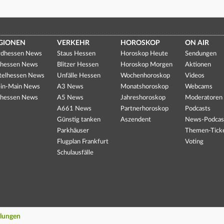
GIONEN
VERKEHR
HOROSKOP
ON AIR
dhessen News
Staus Hessen
Horoskop Heute
Sendungen
hessen News
Blitzer Hessen
Horoskop Morgen
Aktionen
telhessen News
Unfälle Hessen
Wochenhoroskop
Videos
in-Main News
A3 News
Monatshoroskop
Webcams
hessen News
A5 News
Jahreshoroskop
Moderatoren
A661 News
Partnerhoroskop
Podcasts
Günstig tanken
Aszendent
News-Podcas
Parkhäuser
Themen-Tick
Flugplan Frankfurt
Voting
Schulausfälle
llungen