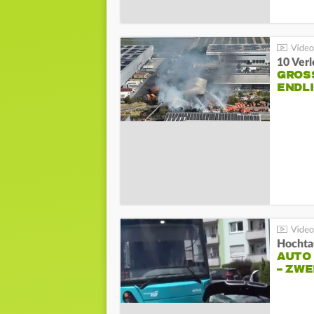
10 Ver
GROSS
NDLI
Hochta
AUTO
– ZW