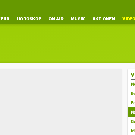
KEHR
HOROSKOP
ON AIR
MUSIK
AKTIONEN
VIDE
V
N
Be
B
N
G
M