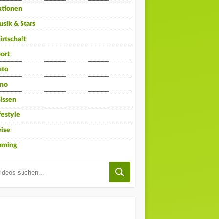
ktionen
sik & Stars
rtschaft
ort
uto
ino
issen
festyle
ise
aming