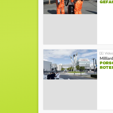
GEFA
Millia
PORSC
ROTE