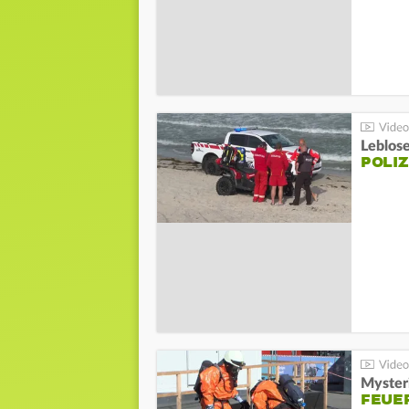
Leblos
POLIZ
Mysteri
FEUE