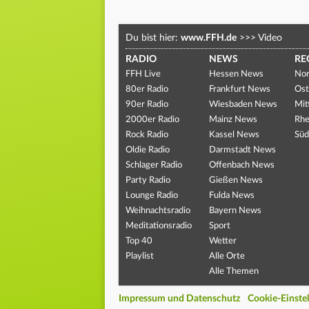
Du bist hier:
www.FFH.de
>>>
Video
RADIO
NEWS
RE
FFH Live
Hessen News
Nor
80er Radio
Frankfurt News
Ost
90er Radio
Wiesbaden News
Mit
2000er Radio
Mainz News
Rhe
Rock Radio
Kassel News
Süd
Oldie Radio
Darmstadt News
Schlager Radio
Offenbach News
Party Radio
Gießen News
Lounge Radio
Fulda News
Weihnachtsradio
Bayern News
Meditationsradio
Sport
Top 40
Wetter
Playlist
Alle Orte
Alle Themen
Impressum und Datenschutz
Cookie-Einste