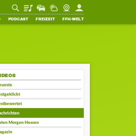
Playlist
Staupilot
Wetter
Webcam
Mein FFH
O
PODCAST
FREIZEIT
FFH-WELT
IDEOS
eueste
stgeklickt
estbewertet
achrichten
uten Morgen Hessen
agazin