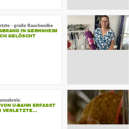
letzte - große Rauchwolke
BRAND IN GERNSHEIM E
CH GELÖSCHT
unuskreis:
 VON U-BAHN ERFASST
EI VERLETZTE…