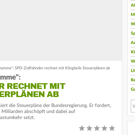
A
Mu
Wi
Sp
A
K
W
 Dumme": SPD-Zollfahnder rechnet mit Klingbeils Steuerplänen ab
Li
Dumme":
Re
R RECHNET MIT
G
UERPLÄNEN AB
iert die Steuerpläne der Bundesregierung. Er fordert,
e Milliarden abschöpft und dabei auf
astumkehr setzt.