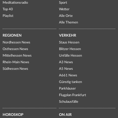
Meditationsradio
Sport
Top 40
Wetter
Playlist
Alle Orte
Alle Themen
REGIONEN
VERKEHR
Nordhessen News
Staus Hessen
Osthessen News
Blitzer Hessen
Mittelhessen News
Unfälle Hessen
Rhein-Main News
A3 News
Südhessen News
A5 News
A661 News
Günstig tanken
Parkhäuser
Flugplan Frankfurt
Schulausfälle
HOROSKOP
ON AIR