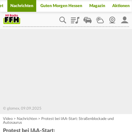
et
Nachrichten
Guten Morgen Hessen
Magazin
Aktionen
Playlist
Staupilot
Wetter
Webcam
Mein
© glomex, 09.09.2025
Video
>
Nachrichten
>
Protest bei IAA-Start: Straßenblockade und
Autosaurus
Protest bei IAA-Start: