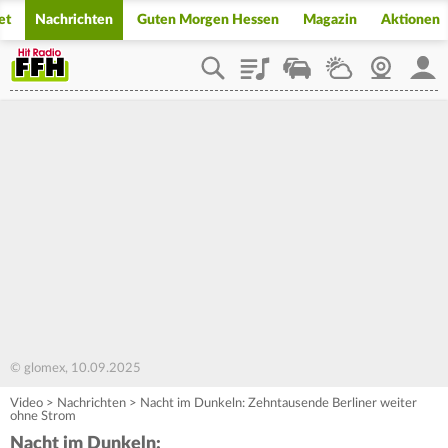
et
Nachrichten
Guten Morgen Hessen
Magazin
Aktionen
Playlist
Staupilot
Wetter
Webcam
Mein
© glomex, 10.09.2025
Video
>
Nachrichten
>
Nacht im Dunkeln: Zehntausende Berliner weiter
ohne Strom
Nacht im Dunkeln: