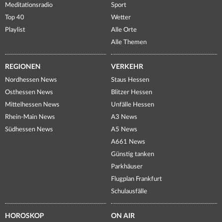
Meditationsradio
Sport
Top 40
Wetter
Playlist
Alle Orte
Alle Themen
REGIONEN
VERKEHR
Nordhessen News
Staus Hessen
Osthessen News
Blitzer Hessen
Mittelhessen News
Unfälle Hessen
Rhein-Main News
A3 News
Südhessen News
A5 News
A661 News
Günstig tanken
Parkhäuser
Flugplan Frankfurt
Schulausfälle
HOROSKOP
ON AIR