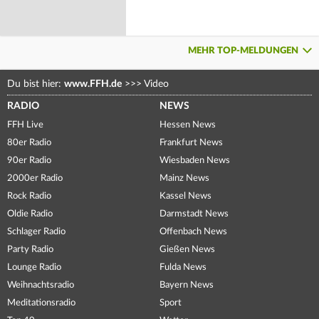
MEHR TOP-MELDUNGEN
Du bist hier:
www.FFH.de
>>>
Video
RADIO
NEWS
FFH Live
Hessen News
80er Radio
Frankfurt News
90er Radio
Wiesbaden News
2000er Radio
Mainz News
Rock Radio
Kassel News
Oldie Radio
Darmstadt News
Schlager Radio
Offenbach News
Party Radio
Gießen News
Lounge Radio
Fulda News
Weihnachtsradio
Bayern News
Meditationsradio
Sport