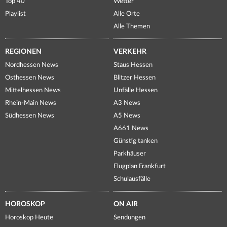
Top 40
Wetter
Playlist
Alle Orte
Alle Themen
REGIONEN
VERKEHR
Nordhessen News
Staus Hessen
Osthessen News
Blitzer Hessen
Mittelhessen News
Unfälle Hessen
Rhein-Main News
A3 News
Südhessen News
A5 News
A661 News
Günstig tanken
Parkhäuser
Flugplan Frankfurt
Schulausfälle
HOROSKOP
ON AIR
Horoskop Heute
Sendungen