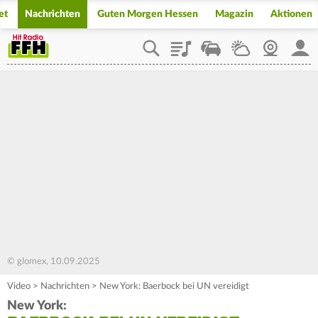
et
Nachrichten
Guten Morgen Hessen
Magazin
Aktionen
Playlist
Staupilot
Wetter
Webcam
Mein
© glomex, 10.09.2025
Video
>
Nachrichten
>
New York: Baerbock bei UN vereidigt
New York: