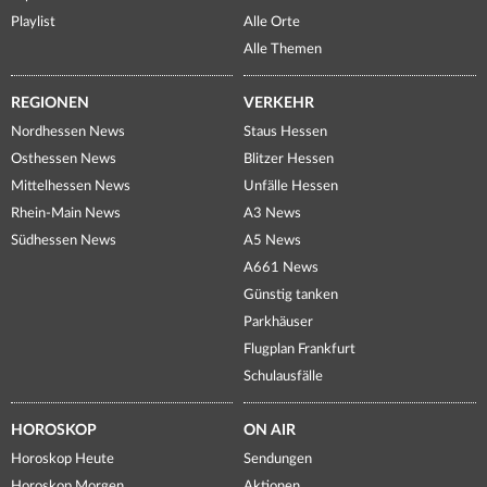
Playlist
Alle Orte
Alle Themen
REGIONEN
VERKEHR
Nordhessen News
Staus Hessen
Osthessen News
Blitzer Hessen
Mittelhessen News
Unfälle Hessen
Rhein-Main News
A3 News
Südhessen News
A5 News
A661 News
Günstig tanken
Parkhäuser
Flugplan Frankfurt
Schulausfälle
HOROSKOP
ON AIR
Horoskop Heute
Sendungen
Horoskop Morgen
Aktionen