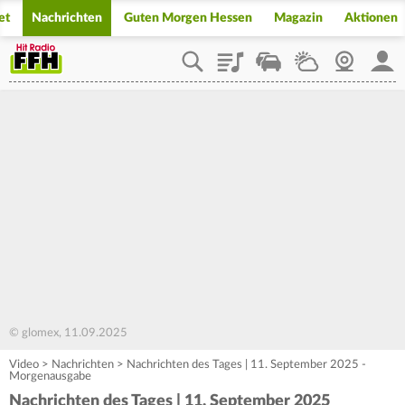
et
Nachrichten
Guten Morgen Hessen
Magazin
Aktionen
Playlist
Staupilot
Wetter
Webcam
Mein
© glomex, 11.09.2025
Video
>
Nachrichten
>
Nachrichten des Tages | 11. September 2025 -
Morgenausgabe
Nachrichten des Tages | 11. September 2025