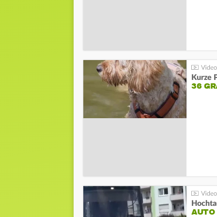
Kurze P
36 G
Hochta
AUTO