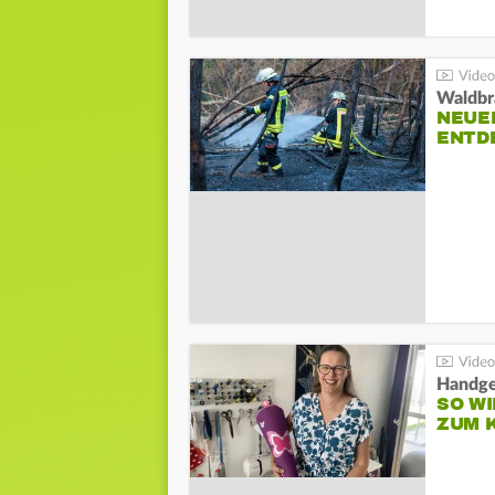
Waldbr
NEUE
ENTD
Handge
SO WI
ZUM 