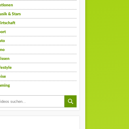
ktionen
sik & Stars
rtschaft
ort
uto
ino
issen
festyle
ise
aming