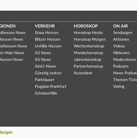
GIONEN
VERKEHR
HOROSKOP
ON AIR
dhessen News
Staus Hessen
Horoskop Heute
Sendungen
hessen News
Blitzer Hessen
Horoskop Morgen
Aktionen
telhessen News
Unfälle Hessen
Wochenhoroskop
Videos
in-Main News
A3 News
Monatshoroskop
Webcams
hessen News
A5 News
Jahreshoroskop
Moderatoren
A661 News
Partnerhoroskop
Podcasts
Günstig tanken
Aszendent
News-Podcas
Parkhäuser
Themen-Tick
Flugplan Frankfurt
Voting
Schulausfälle
llungen