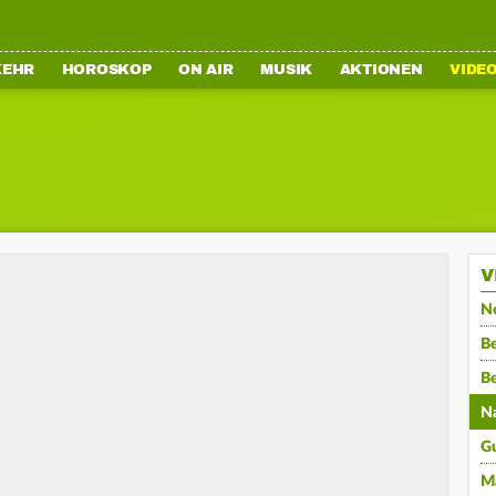
KEHR
HOROSKOP
ON AIR
MUSIK
AKTIONEN
VIDE
V
N
Be
B
N
G
M