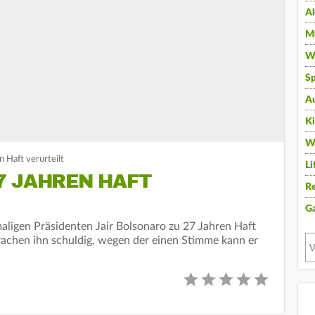
A
Mu
Wi
Sp
A
K
W
 Haft verurteilt
Li
7 JAHREN HAFT
Re
G
maligen Präsidenten Jair Bolsonaro zu 27 Jahren Haft
prachen ihn schuldig, wegen der einen Stimme kann er