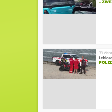
– ZW
Leblos
POLIZ