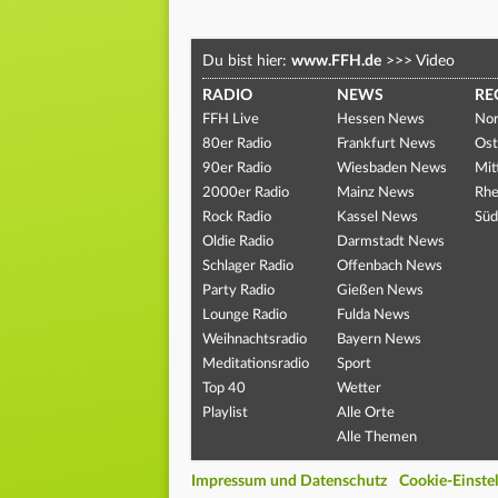
Du bist hier:
www.FFH.de
>>>
Video
RADIO
NEWS
RE
FFH Live
Hessen News
Nor
80er Radio
Frankfurt News
Ost
90er Radio
Wiesbaden News
Mit
2000er Radio
Mainz News
Rhe
Rock Radio
Kassel News
Süd
Oldie Radio
Darmstadt News
Schlager Radio
Offenbach News
Party Radio
Gießen News
Lounge Radio
Fulda News
Weihnachtsradio
Bayern News
Meditationsradio
Sport
Top 40
Wetter
Playlist
Alle Orte
Alle Themen
Impressum und Datenschutz
Cookie-Einste