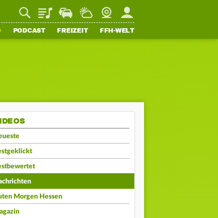
Playlist
Staupilot
Wetter
Webcam
Mein FFH
O
PODCAST
FREIZEIT
FFH-WELT
IDEOS
eueste
stgeklickt
estbewertet
achrichten
uten Morgen Hessen
agazin