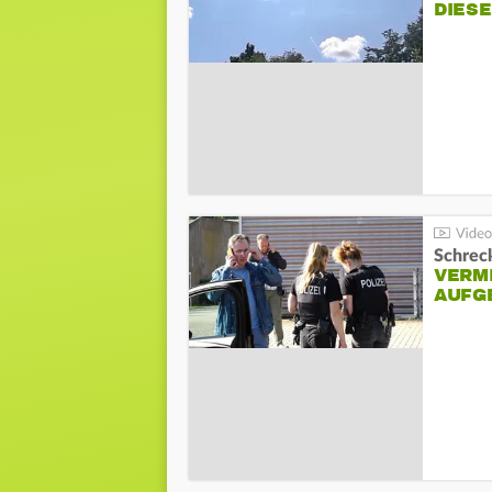
DIES
Schreck
VERM
AUFG