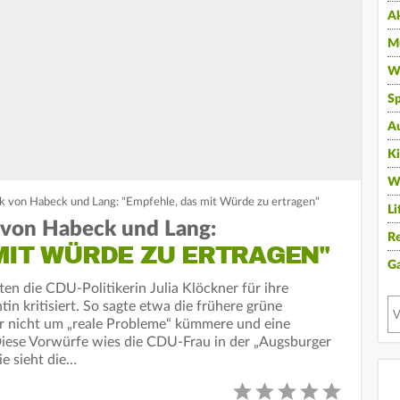
A
Mu
Wi
Sp
A
K
W
ik von Habeck und Lang: "Empfehle, das mit Würde zu ertragen"
Li
k von Habeck und Lang:
Re
MIT WÜRDE ZU ERTRAGEN"
G
en die CDU-Politikerin Julia Klöckner für ihre
n kritisiert. So sagte etwa die frühere grüne
ner nicht um „reale Probleme“ kümmere und eine
Diese Vorwürfe wies die CDU-Frau in der „Augsburger
ie sieht die…