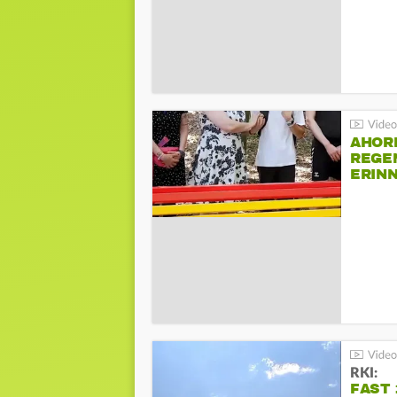
AHOR
REGE
ERIN
BEIM 
RKI:
FAST 