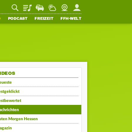
Playlist
Staupilot
Wetter
Webcam
Mein FFH
O
PODCAST
FREIZEIT
FFH-WELT
IDEOS
eueste
stgeklickt
estbewertet
achrichten
uten Morgen Hessen
agazin