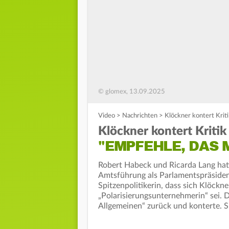
© glomex, 13.09.2025
Video
>
Nachrichten
>
Klöckner kontert Krit
Klöckner kontert Kriti
"EMPFEHLE, DAS 
Robert Habeck und Ricarda Lang hatt
Amtsführung als Parlamentspräsidenti
Spitzenpolitikerin, dass sich Klöck
„Polarisierungsunternehmerin“ sei. 
Allgemeinen“ zurück und konterte. S