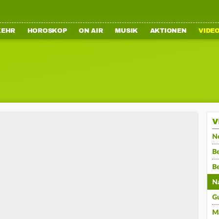
KEHR
HOROSKOP
ON AIR
MUSIK
AKTIONEN
VIDE
V
N
Be
B
N
G
M