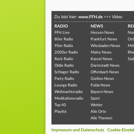
Du bist hier:
www.FFH.de
>>>
Video
RADIO
NEWS
RE
FFH Live
Hessen News
Nor
80er Radio
Frankfurt News
Ost
90er Radio
Wiesbaden News
Mit
2000er Radio
Mainz News
Rhe
Rock Radio
Kassel News
Süd
Oldie Radio
Darmstadt News
Schlager Radio
Offenbach News
Party Radio
Gießen News
Lounge Radio
Fulda News
Weihnachtsradio
Bayern News
Meditationsradio
Sport
Top 40
Wetter
Playlist
Alle Orte
Alle Themen
Impressum und Datenschutz
Cookie-Einste