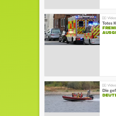
Totes 
FREM
AUSG
Die gef
DEUT