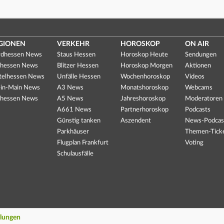
GIONEN
VERKEHR
HOROSKOP
ON AIR
dhessen News
Staus Hessen
Horoskop Heute
Sendungen
hessen News
Blitzer Hessen
Horoskop Morgen
Aktionen
telhessen News
Unfälle Hessen
Wochenhoroskop
Videos
in-Main News
A3 News
Monatshoroskop
Webcams
hessen News
A5 News
Jahreshoroskop
Moderatoren
A661 News
Partnerhoroskop
Podcasts
Günstig tanken
Aszendent
News-Podcas
Parkhäuser
Themen-Tick
Flugplan Frankfurt
Voting
Schulausfälle
llungen