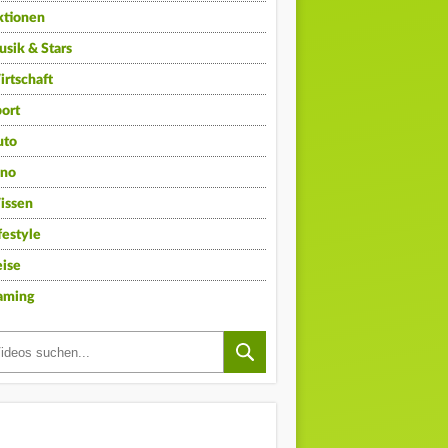
ktionen
sik & Stars
rtschaft
ort
uto
ino
issen
festyle
ise
aming