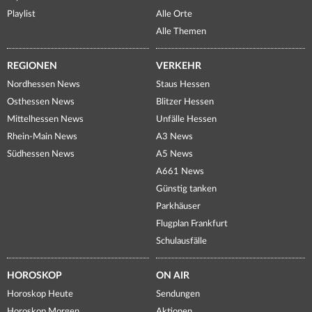
Playlist
Alle Orte
Alle Themen
REGIONEN
VERKEHR
Nordhessen News
Staus Hessen
Osthessen News
Blitzer Hessen
Mittelhessen News
Unfälle Hessen
Rhein-Main News
A3 News
Südhessen News
A5 News
A661 News
Günstig tanken
Parkhäuser
Flugplan Frankfurt
Schulausfälle
HOROSKOP
ON AIR
Horoskop Heute
Sendungen
Horoskop Morgen
Aktionen