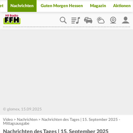
et
Nachrichten
Guten Morgen Hessen
Magazin
Aktionen
Playlist
Staupilot
Wetter
Webcam
Mein
© glomex, 15.09.2025
Video
>
Nachrichten
>
Nachrichten des Tages | 15. September 2025 -
Mittagsausgabe
Nachrichten des Tages | 15. September 2025