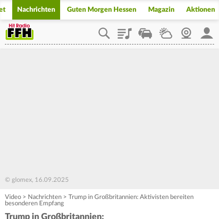
et
Nachrichten
Guten Morgen Hessen
Magazin
Aktionen
Playlist
Staupilot
Wetter
Webcam
Mein
© glomex, 16.09.2025
Video
>
Nachrichten
>
Trump in Großbritannien: Aktivisten bereiten
besonderen Empfang
Trump in Großbritannien: