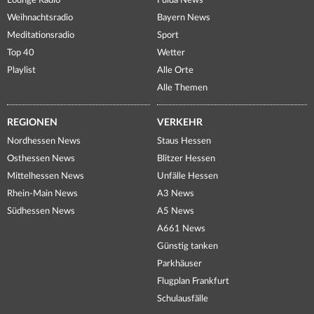
Lounge Radio
Fulda News
Weihnachtsradio
Bayern News
Meditationsradio
Sport
Top 40
Wetter
Playlist
Alle Orte
Alle Themen
REGIONEN
VERKEHR
Nordhessen News
Staus Hessen
Osthessen News
Blitzer Hessen
Mittelhessen News
Unfälle Hessen
Rhein-Main News
A3 News
Südhessen News
A5 News
A661 News
Günstig tanken
Parkhäuser
Flugplan Frankfurt
Schulausfälle