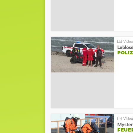
Leblos
POLIZ
Mysteri
FEUE