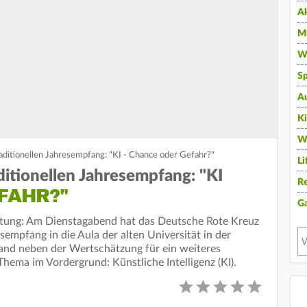
A
Mu
Wi
Sp
A
K
W
aditionellen Jahresempfang: "KI - Chance oder Gefahr?"
Li
ditionellen Jahresempfang: "KI
Re
FAHR?"
G
rtung: Am Dienstagabend hat das Deutsche Rote Kreuz
sempfang in die Aula der alten Universität in der
tand neben der Wertschätzung für ein weiteres
Thema im Vordergrund: Künstliche Intelligenz (KI).